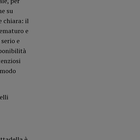
le, per
ne su
 chiara: il
prematuro e
serio e
ponibilità
tenziosi
n modo
elli
ittadella è