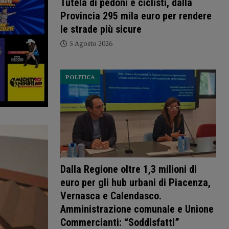
Tutela di pedoni e ciclisti, dalla
Provincia 295 mila euro per rendere
le strade più sicure
5 Agosto 2026
POLITICA
Dalla Regione oltre 1,3 milioni di
euro per gli hub urbani di Piacenza,
Vernasca e Calendasco.
Amministrazione comunale e Unione
Commercianti: “Soddisfatti”