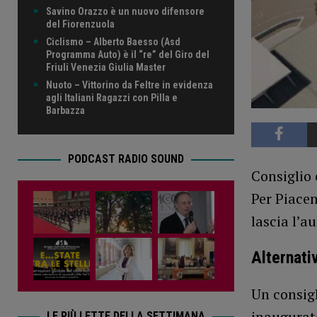
Savino Orazzo è un nuovo difensore
del Fiorenzuola
Ciclismo – Alberto Baesso (Asd
Programma Auto) è il “re” del Giro del
Friuli Venezia Giulia Master
Nuoto – Vittorino da Feltre in evidenza
agli Italiani Ragazzi con Pilla e
Barbazza
PODCAST RADIO SOUND
Consiglio
Per Piacen
lascia l’au
Alternati
Un consigl
inaugurato
LE PIÙ LETTE DELLA SETTIMANA