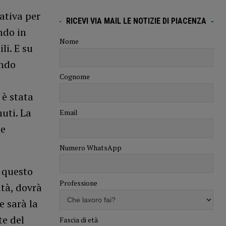
nativa per
RICEVI VIA MAIL LE NOTIZIE DI PIACENZA
ndo in
Nome
li. E su
ondo
Cognome
 è stata
nuti. La
Email
te
Numero WhatsApp
e questo
Professione
ità, dovrà
e sarà la
te del
Fascia di età