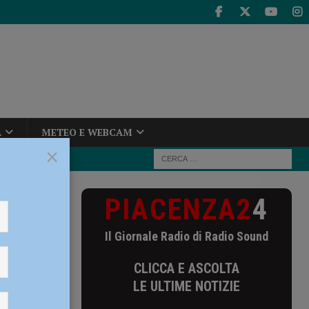
A
METEO E WEBCAM
×
PIACENZA2
4
trato in
 Pd: “Senza
Il Giornale Radio di Radio Sound
CLICCA E ASCOLTA
LE ULTIME NOTIZIE
ni