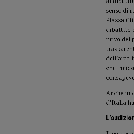
al dibatti
senso di r
Piazza Cit
dibattito 
privo dei 
trasparent
dell’area 
che incido
consapevol
Anche in q
d’Italia h
L’audizio
Il percors