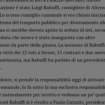
nazione è stato Luigi Rabuffi, consigliere di Alter
Lo scorso consiglio comunale si era chiuso lascia
 tema del trasporto pubblico per diversamente abi
a si sarebbe dovuta aprire la seduta di ieri, sec
eduta che invece è stata inaugurata con altre
oni da parte della giunta. La mozione di Rabuffi
n virtù dei 12 voti a favore, 15 contrari e due aste
continuata, ma Rabuffi ha parlato di un preceden
.
idente, si prende la responsabilità oggi di attivar
comunale, lo fa sotto la sua esclusiva responsabil
 naturalmente per iscritto e vediamo un po’ qual
 così Rabuffi si è rivolto a Paola Gazzolo, presiden