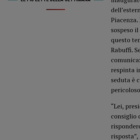
dell’ester
Piacenza. 
sospeso il
questo tem
Rabuffi. S
comunicazi
respinta i
seduta è 
pericoloso
“Lei, pres
consiglio 
rispondere
risposta”,