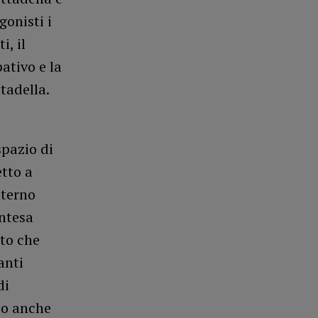
gonisti i
i, il
ativo e la
tadella.
spazio di
etto a
nterno
intesa
tto che
anti
di
so anche