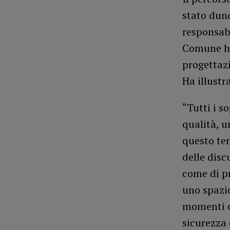
stato dunq
responsabi
Comune ha 
progettazi
Ha illustr
“Tutti i s
qualità, u
questo tem
delle disc
come di pr
uno spazio
momenti d
sicurezza 