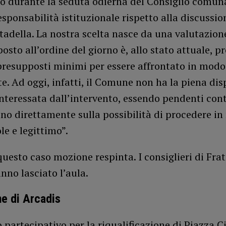
to durante la seduta odierna del Consiglio comuna
esponsabilità istituzionale rispetto alla discussio
tadella. La nostra scelta nasce da una valutazione
posto all’ordine del giorno è, allo stato attuale, 
presupposti minimi per essere affrontato in modo 
e. Ad oggi, infatti, il Comune non ha la piena dis
interessata dall’intervento, essendo pendenti con
no direttamente sulla possibilità di procedere i
e e legittimo”.
uesto caso mozione respinta. I consiglieri di Frat
anno lasciato l’aula.
ne di Arcadis
o partecipativo per la riqualificazione di Piazza C