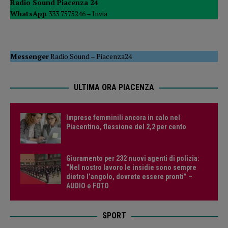
Radio Sound Piacenza 24
WhatsApp
333 7575246 –
Invia
Messenger
Radio Sound
–
Piacenza24
ULTIMA ORA PIACENZA
Imprese femminili ancora in calo nel
Piacentino, flessione del 2,2 per cento
Giuramento per 232 nuovi agenti di polizia:
“Nel nostro lavoro le insidie sono sempre
dietro l’angolo, dovrete essere pronti” –
AUDIO e FOTO
SPORT