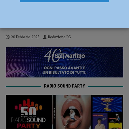
Colpo di scena in Piazza Cittadella,
l’azienda rimuove le ruspe dal cantiere.
Centrodestra: “Cosa sta succedendo?”
20 Febbraio 2025
Redazione FG
RADIO SOUND PARTY