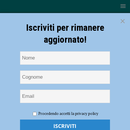
×
Iscriviti per rimanere
aggiornato!
HOME
NOTIZIE
POLITICA
Colpo di scena in Piazza
Procedendo accetti la privacy policy
Cittadella, l’azienda rimuove le ruspe dal cantiere. Centrodestra: “Cosa
sta succedendo?”