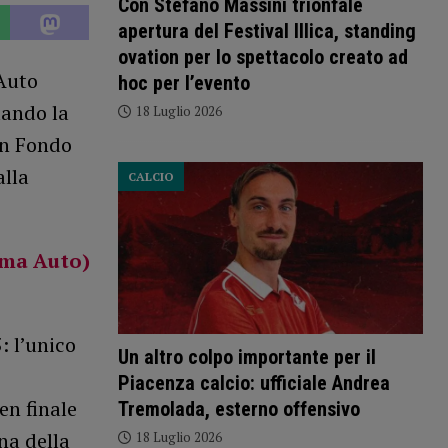
Con Stefano Massini trionfale
apertura del Festival Illica, standing
ovation per lo spettacolo creato ad
 Auto
hoc per l’evento
uando la
18 Luglio 2026
an Fondo
alla
CALCIO
mma Auto)
: l’unico
Un altro colpo importante per il
Piacenza calcio: ufficiale Andrea
en finale
Tremolada, esterno offensivo
na della
18 Luglio 2026