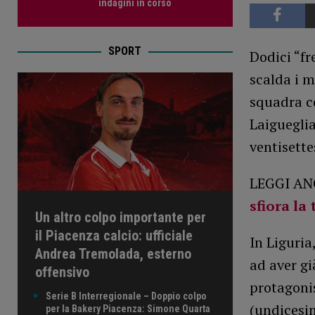
indagini in corso
SPORT
Dodici “f
scalda i 
squadra co
Laiguegli
ventisette
LEGGI AN
sfiora la
Un altro colpo importante per
il Piacenza calcio: ufficiale
In Liguria
Andrea Tremolada, esterno
ad aver gi
offensivo
protagonis
Serie B Interregionale – Doppio colpo
(undicesim
per la Bakery Piacenza: Simone Quarta