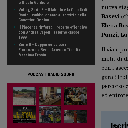
e Nicolò Galdiolo
nuova stag
Volley, Serie B – Il talento e la fisicità di
Basevi
(c
Daniel Imokhai ancora al servizio della
Canottieri Ongina
Elena Bus
Il Piacenza rinforza il reparto offensivo
con Andrea Capelli: esterno classe
Punzi, Lu
1999
Serie B – Doppio colpo per i
Il via è p
Fiorenzuola Bees: Amedeo Tiberti e
Massimo Frosini
metri di d
con l’asc
PODCAST RADIO SOUND
gara (Trof
percorso 
ed entrote
Iscr