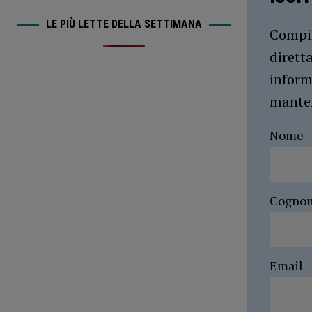
LE PIÙ LETTE DELLA SETTIMANA
Compil
dirett
inform
manten
Nome
Cogno
Email