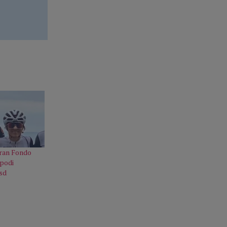
Gran Fondo
 podi
Asd
o