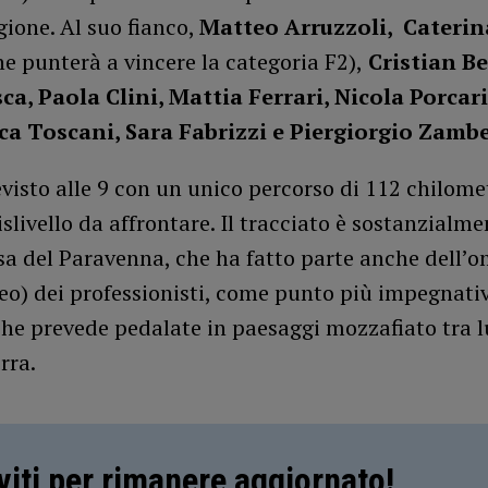
ione. Al suo fianco,
Matteo Arruzzoli, Caterin
he punterà a vincere la categoria F2),
Cristian Be
ca, Paola Clini, Mattia Ferrari, Nicola Porcari
ca Toscani, Sara Fabrizzi e Piergiorgio Zambel
revisto alle 9 con un unico percorso di 112 chilome
islivello da affrontare. Il tracciato è sostanzialme
esa del Paravenna, che ha fatto parte anche dell
eo) dei professionisti, come punto più impegnati
che prevede pedalate in paesaggi mozzafiato tra
rra.
iviti per rimanere aggiornato!