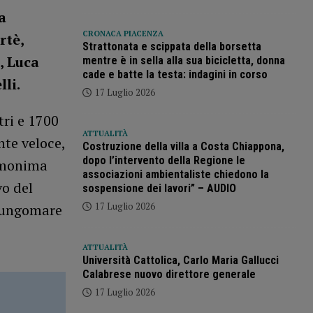
a
CRONACA PIACENZA
rtè,
Strattonata e scippata della borsetta
, Luca
mentre è in sella alla sua bicicletta, donna
cade e batte la testa: indagini in corso
li.
17 Luglio 2026
tri e 1700
ATTUALITÀ
nte veloce,
Costruzione della villa a Costa Chiappona,
dopo l’intervento della Regione le
’omonima
associazioni ambientaliste chiedono la
vo del
sospensione dei lavori” – AUDIO
17 Luglio 2026
 lungomare
ATTUALITÀ
Università Cattolica, Carlo Maria Gallucci
Calabrese nuovo direttore generale
17 Luglio 2026