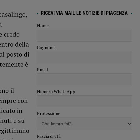
RICEVI VIA MAIL LE NOTIZIE DI PIACENZA
casalingo,
ù
Nome
e credo
entro della
Cognome
al posto di
ntemente è
Email
no il
Numero WhatsApp
sempre con
icato in
Professione
inuti e su
legittimano
Fascia di età