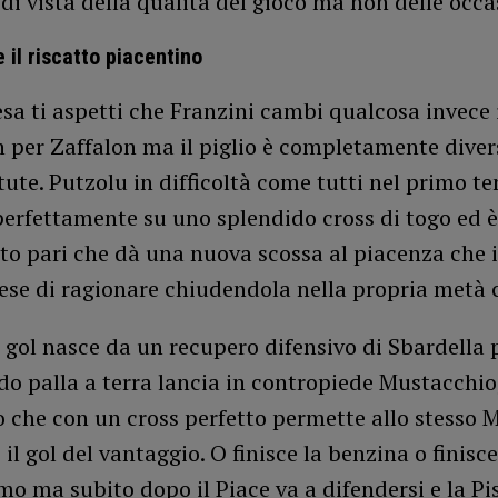
di vista della qualità del gioco ma non delle occa
e il riscatto piacentino
esa ti aspetti che Franzini cambi qualcosa invece 
n per Zaffalon ma il piglio è completamente diver
ute. Putzolu in difficoltà come tutti nel primo t
perfettamente su uno splendido cross di togo ed è
to pari che dà una nuova scossa al piacenza che
iese di ragionare chiudendola nella propria metà
 gol nasce da un recupero difensivo di Sbardella
o palla a terra lancia in contropiede Mustacchio,
 che con un cross perfetto permette allo stesso 
 il gol del vantaggio. O finisce la benzina o finisce
mo ma subito dopo il Piace va a difendersi e la Pis