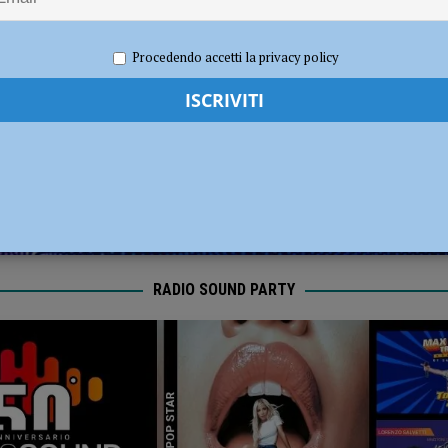
dI): “Verificare subito la situazione nella provincia di Piacenza”
POLITICA
re 2025
Redazione
Calcio
,
Notizie
,
Piacenza calcio
,
Sport
Procedendo accetti la privacy policy
RADIO SOUND PARTY