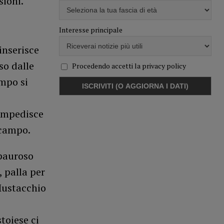
sioni.
Interesse principale
inserisce
so dalle
Procedendo accetti la privacy policy
empo si
 impedisce
 campo.
 pauroso
 palla per
Mustacchio
toiese ci