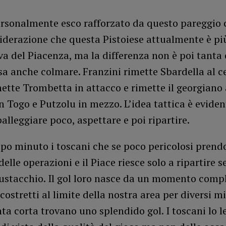
rsonalmente esco rafforzato da questo pareggio 
iderazione che questa Pistoiese attualmente è pi
a del Piacenza, ma la differenza non è poi tanta 
sa anche colmare. Franzini rimette Sbardella al c
mette Trombetta in attacco e rimette il georgiano 
n Togo e Putzolu in mezzo. L’idea tattica è evide
palleggiare poco, aspettare e poi ripartire.
o minuto i toscani che se poco pericolosi prendo
lle operazioni e il Piace riesce solo a ripartire 
Mustacchio. Il gol loro nasce da un momento compl
costretti al limite della nostra area per diversi m
ta corta trovano uno splendido gol. I toscani lo 