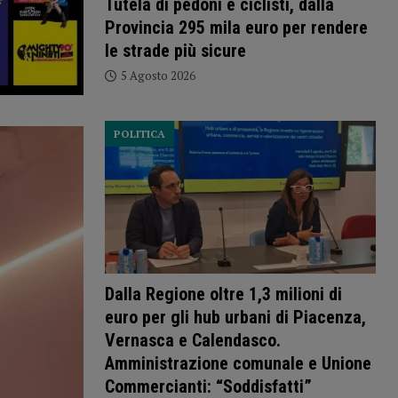
Tutela di pedoni e ciclisti, dalla
Provincia 295 mila euro per rendere
le strade più sicure
5 Agosto 2026
POLITICA
Dalla Regione oltre 1,3 milioni di
euro per gli hub urbani di Piacenza,
Vernasca e Calendasco.
Amministrazione comunale e Unione
Commercianti: “Soddisfatti”