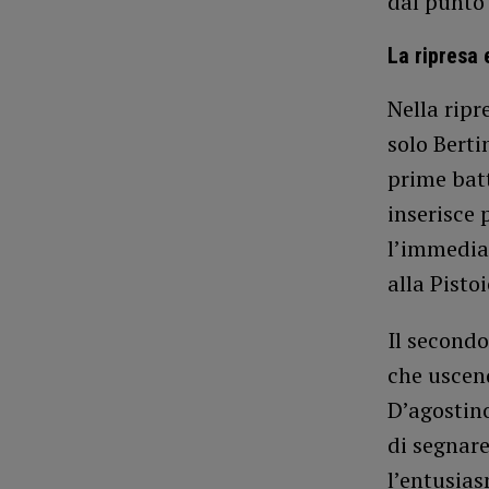
dal punto 
La ripresa 
Nella ripr
solo Berti
prime batt
inserisce 
l’immedia
alla Pisto
Il secondo
che uscend
D’agostino
di segnare
l’entusias