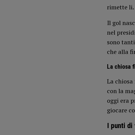
rimette li.
Il gol nas
nel presid
sono tanti
che alla f
La chiosa f
La chiosa 
con la ma
oggi era p
giocare co
I punti di