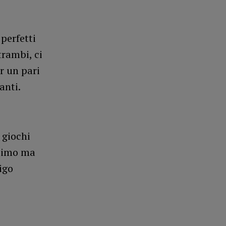
perfetti
trambi, ci
r un pari
anti.
 giochi
ssimo ma
igo