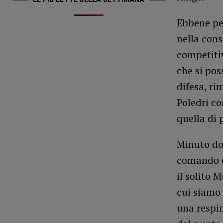
Ebbene pe
nella cons
competitiv
che si pos
difesa, ri
Poledri co
quella di 
Minuto dop
comando de
il solito 
cui siamo 
una respin