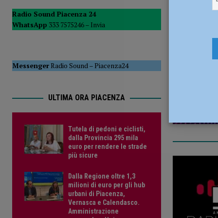
POLITICA
Radio Sound Piacenza 24
WhatsApp
333 7575246 –
Invia
[ 5 Agosto 2026 ]
Caldo estremo e asili nido, Tagliaferri (F
28 Settemb
Messenger
Radio Sound
–
Piacenza24
ULTIMA ORA PIACENZA
Tutela di pedoni e ciclisti,
dalla Provincia 295 mila
euro per rendere le strade
più sicure
Dalla Regione oltre 1,3
milioni di euro per gli hub
urbani di Piacenza,
Vernasca e Calendasco.
Amministrazione