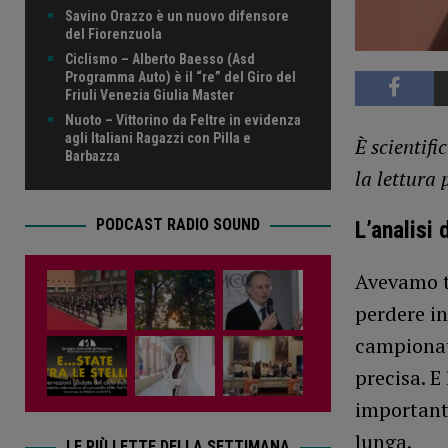
Savino Orazzo è un nuovo difensore
del Fiorenzuola
Ciclismo – Alberto Baesso (Asd
Programma Auto) è il “re” del Giro del
Friuli Venezia Giulia Master
Nuoto – Vittorino da Feltre in evidenza
agli Italiani Ragazzi con Pilla e
È scientif
Barbazza
la lettura 
PODCAST RADIO SOUND
L’analisi 
Avevamo ta
perdere in
campionat
precisa. E
importanti
lunga.
LE PIÙ LETTE DELLA SETTIMANA