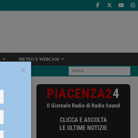
A
METEO E WEBCAM
×
PIACENZA2
4
 usciamo
Il Giornale Radio di Radio Sound
mo
CLICCA E ASCOLTA
enza –
LE ULTIME NOTIZIE