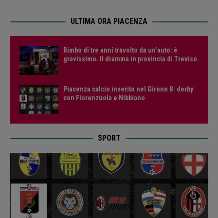
ULTIMA ORA PIACENZA
Bimbo di tre anni travolto da un’auto: è
gravissimo. Il dramma in provincia di Treviso
Piacenza calcio inserito nel Girone B: derby
con Fiorenzuola e Nibbiano
SPORT