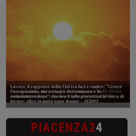
PIACENZA2
4