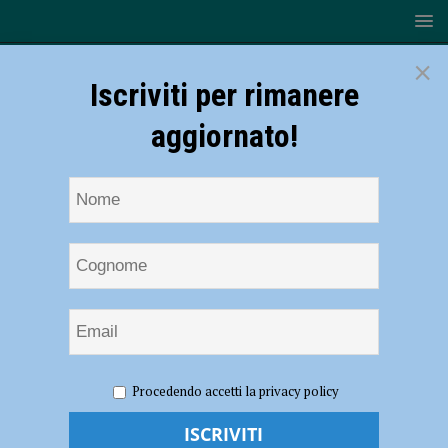
×
Iscriviti per rimanere
aggiornato!
HOME
NOTIZIE
POLITICA
Rancan (Lega): “Giorno
Procedendo accetti la privacy policy
storico per l’Italia, con l’autonomia meno sprechi e più servizi”
Rancan (Lega): “Giorno storico per