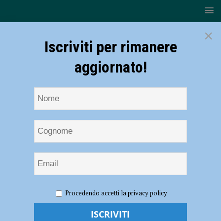
×
Iscriviti per rimanere
aggiornato!
HOME
NOTIZIE
CRONACA PIACENZA
Auto esce di
Procedendo accetti la privacy policy
strada e finisce in una scarpata, un ferito: delicato intervento nei pressi
di Ottone – FOTO