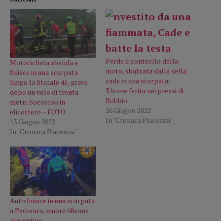
Perde il controllo della
Motociclista sbanda e
moto, sbalzata dalla sella
finisce in una scarpata
cade in una scarpata:
lungo la Statale 45, grave
31enne ferita nei pressi di
dopo un volo di trenta
Bobbio
metri. Soccorso in
26 Giugno 2022
elicottero – FOTO
In "Cronaca Piacenza"
13 Giugno 2022
In "Cronaca Piacenza"
Auto finisce in una scarpata
a Pecorara, muore 68enne
piacentino