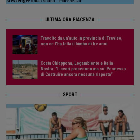
Messenger
Radio Sound
–
Piacenza24
ULTIMA ORA PIACENZA
Travolto da un’auto in provincia di Treviso,
non ce l’ha fatta il bimbo di tre anni
Costa Chiappona, Legambiente e Italia
Nostra: “I lavori procedono ma sul Permesso
di Costruire ancora nessuna risposta”
SPORT