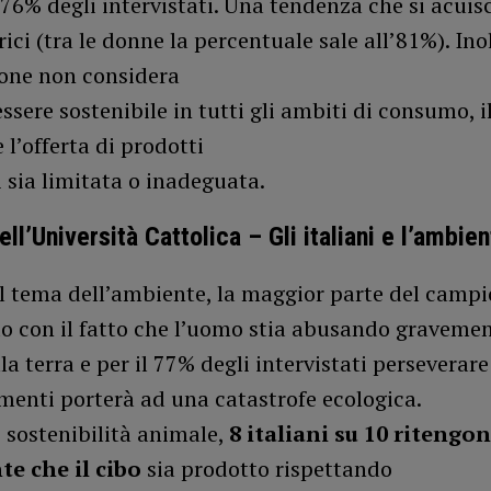
l 76% degli intervistati. Una tendenza che si acuisc
ci (tra le donne la percentuale sale all’81%). Ino
one non considera
essere sostenibile in tutti gli ambiti di consumo, 
 l’offerta di prodotti
i sia limitata o inadeguata.
ll’Università Cattolica – Gli italiani e l’ambie
al tema dell’ambiente, la maggior parte del camp
o con il fatto che l’uomo stia abusando gravemen
lla terra e per il 77% degli intervistati perseverare
enti porterà ad una catastrofe ecologica.
 sostenibilità animale,
8 italiani su 10 ritengo
e che il cibo
sia prodotto rispettando