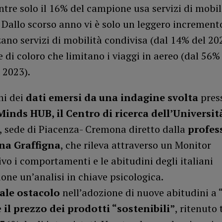
tre solo il 16% del campione usa servizi di mobil
 Dallo scorso anno vi è solo un leggero increment
zano servizi di mobilità condivisa (dal 14% del 20
e di coloro che limitano i viaggi in aereo (dal 56%
 2023).
ni dei
dati emersi da una indagine svolta
pres
inds HUB, il Centro di ricerca dell’Universit
, sede di Piacenza- Cremona diretto dalla
profes
na Graffigna
, che rileva attraverso un Monitor
vo i comportamenti e le abitudini degli italiani
one un’analisi in chiave psicologica.
pale ostacolo
nell’adozione di nuove abitudini a 
è
il prezzo dei prodotti “sostenibili”
, ritenuto