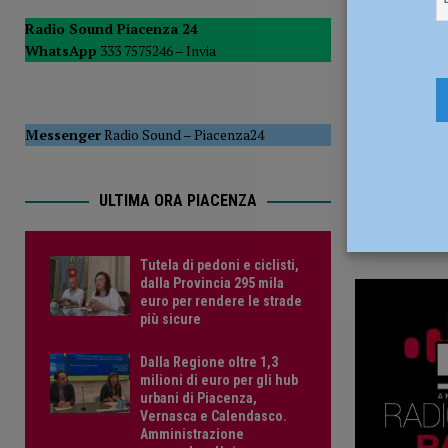
16 Novemb
POLITICA
Radio Sound Piacenza 24
WhatsApp
333 7575246 –
Invia
[ 5 Agosto 2026 ]
Caldo estremo e asili nido, Tagliaferri (F
Messenger
Radio Sound
–
Piacenza24
ULTIMA ORA PIACENZA
Tutela di pedoni e ciclisti,
dalla Provincia 295 mila
euro per rendere le strade
più sicure
Dalla Regione oltre 1,3
milioni di euro per gli hub
urbani di Piacenza,
Vernasca e Calendasco.
Amministrazione