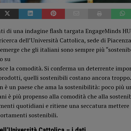
ati di una indagine flash targata EngageMinds HUB
ricerca dell’Università Cattolica, sede di Piacenza
merge che gli italiani sono sempre più “sostenibi
o su
isce la comodità. Si conferma un deterrente impor
prodotti, quelli sostenibili costano ancora troppo
on è un paese che ama la sostenibilità: poco più u
iani è più propenso alla comodità che alla sostenib
enti quotidiani e ritiene una seccatura mettere
ortamenti sostenibili.
ll’Università Cattolica – i dati