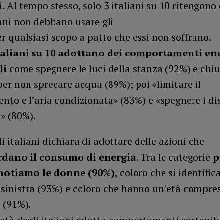
i. Al tempo stesso, solo 3 italiani su 10 ritengono 
ani non debbano usare gli
r qualsiasi scopo a patto che essi non soffrano.
taliani su 10 adottano dei comportamenti ene
li
come spegnere le luci della stanza (92%) e chiu
per non sprecare acqua (89%); poi «limitare il
nto e l’aria condizionata» (83%) e «spegnere i dis
i» (80%).
i italiani dichiara di adottare delle azioni che
rdano il consumo di energia
. Tra le categorie
p
 notiamo le donne (90%)
, coloro che si identifi
i sinistra (93%) e coloro che hanno un’età compres
i (91%).
età degli italiani adotta comportamenti sostenibi