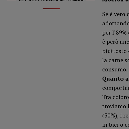
Se è vero
adottando
per l’89% 
è però anc
piuttosto 
la carne s
consumo.
Quanto a
comportam
Tra coloro
troviamo i
(30%), i r
in bici o 