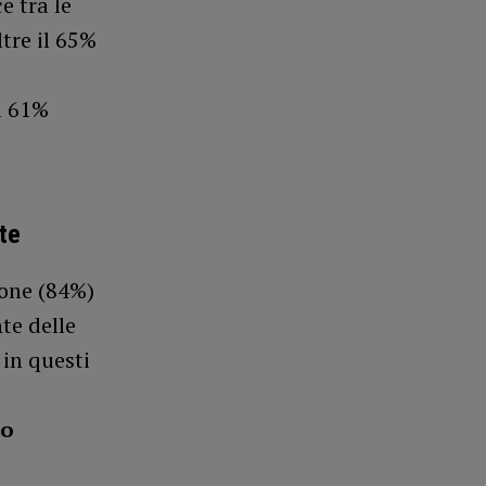
e tra le
ltre il 65%
il 61%
nte
ione (84%)
te delle
 in questi
no