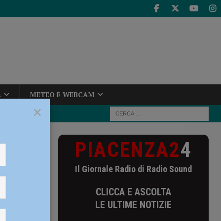
A
METEO E WEBCAM
×
PIACENZA2
4
 propensi alla
Il Giornale Radio di Radio Sound
iù
CLICCA E ASCOLTA
tà
LE ULTIME NOTIZIE