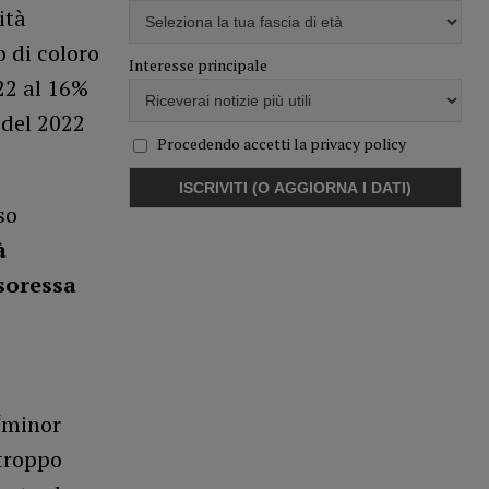
ità
o di coloro
Interesse principale
22 al 16%
 del 2022
Procedendo accetti la privacy policy
so
à
soressa
“minor
 troppo