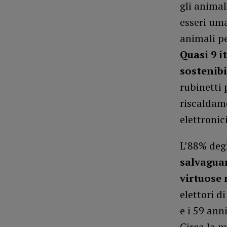
gli animal
esseri um
animali pe
Quasi 9 i
sostenibi
rubinetti 
riscaldame
elettronic
L’88% degl
salvagua
virtuose
elettori d
e i 59 ann
Circa la m