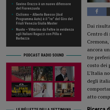
Savino Orazzo è un nuovo difensore
del Fiorenzuola
Ciclismo – Alberto Baesso (Asd
Programma Auto) è il “re” del Giro del
Friuli Venezia Giulia Master
Dai risult
Nuoto – Vittorino da Feltre in evidenza
Centro di 
agli Italiani Ragazzi con Pilla e
Barbazza
Cremona, e
ancora un
PODCAST RADIO SOUND
tre prefer
costo dei 
L’Italia n
degli ital
comportam
atto comp
Ricerca de
LE PIÙ LETTE DELLA SETTIMANA