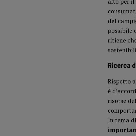
alto per i
consumatri
del campi
possibile 
ritiene che
sostenibil
Ricerca de
Rispetto 
è d’accord
risorse de
comportam
In tema di
important