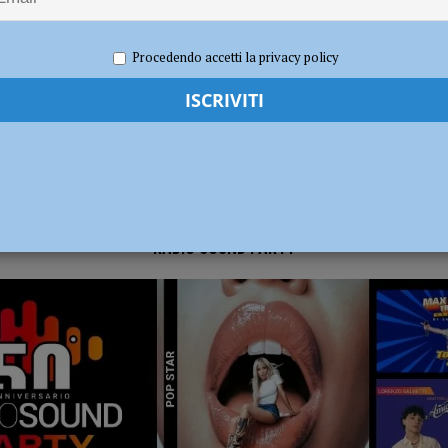
re 2023
Redazione RN
Attualità
,
Notizie
dI): “Verificare subito la situazione nella provincia di Piacenza”
POLITICA
Procedendo accetti la privacy policy
RADIO SOUND PARTY