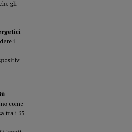
che gli
rgetici
dere i
positivi
iù
cano come
a tra i 35
li legati