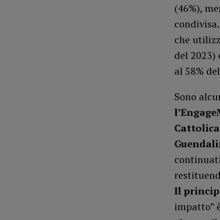
(46%), men
condivisa.
che utiliz
del 2023) 
al 58% del
Sono alcu
l’EngageM
Cattolica
Guendali
continuati
restituend
Il princi
impatto” 