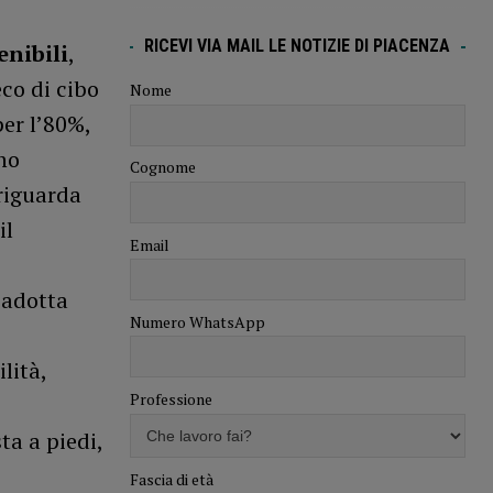
RICEVI VIA MAIL LE NOTIZIE DI PIACENZA
enibili
,
co di cibo
Nome
per l’80%,
no
Cognome
 riguarda
il
Email
 adotta
Numero WhatsApp
lità,
Professione
ta a piedi,
Fascia di età