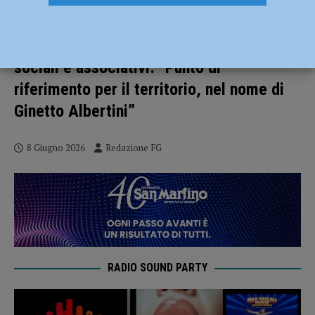
Rinasce l’ex Consorzio Agrario di
Pecorara e ospiterà servizi sanitari,
sociali e associativi: “Punto di
riferimento per il territorio, nel nome di
Ginetto Albertini”
8 Giugno 2026
Redazione FG
RADIO SOUND PARTY