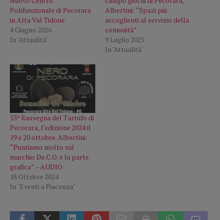
Nuovo Centro
campo giochi di Pecorara,
Polifunzionale di Pecorara
Albertini: “Spazi più
in Alta Val Tidone
accoglienti al servizio della
4 Giugno 2026
comunità”
In "Attualità"
9 Luglio 2025
In "Attualità"
33ª Rassegna del Tartufo di
Pecorara, l’edizione 2024 il
19 e 20 ottobre. Albertini:
“Puntiamo molto sul
marchio De.C.O. e la parte
grafica” – AUDIO
18 Ottobre 2024
In "Eventi a Piacenza"