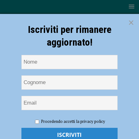
×
Iscriviti per rimanere
aggiornato!
HOME
NOTIZIE
ATTUALITÀ
Rinasce l’ex
Procedendo accetti la privacy policy
Consorzio Agrario di Pecorara e ospiterà servizi sanitari, sociali e
associativi: “Punto di riferimento per il territorio, nel nome di Ginetto
Albertini”