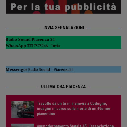
INVIA SEGNALAZIONI
Radio Sound Piacenza 24
WhatsApp
333 7575246 –
Invia
Messenger
Radio Sound
–
Piacenza24
ULTIMA ORA PIACENZA
Travolto da un tir in manovra a Codogno,
indagini in corso sulla morte di un 49enne
piacentino
Ammodernamento Statale 45, l’associazione