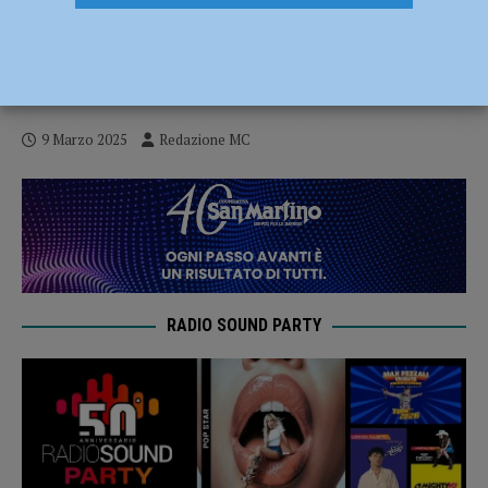
La mostra di Romano Bertuzzi “L’anima
delle cose”, inaugurazione il 10 marzo
all’Università Cattolica
9 Marzo 2025
Redazione MC
RADIO SOUND PARTY