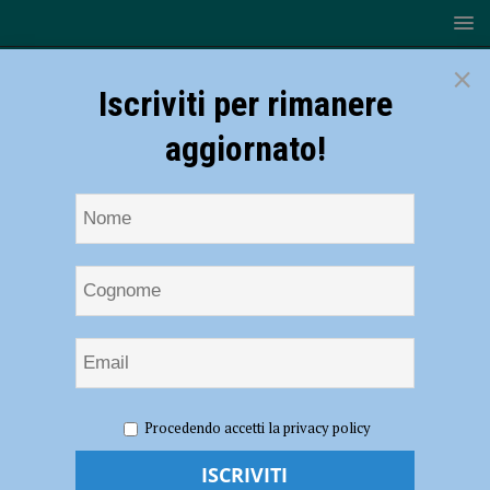
×
Iscriviti per rimanere
aggiornato!
HOME
NOTIZIE
EVENTI A PIACENZA
La mostra di
Procedendo accetti la privacy policy
Romano Bertuzzi “L’anima delle cose”, inaugurazione il 10 marzo
all’Università Cattolica