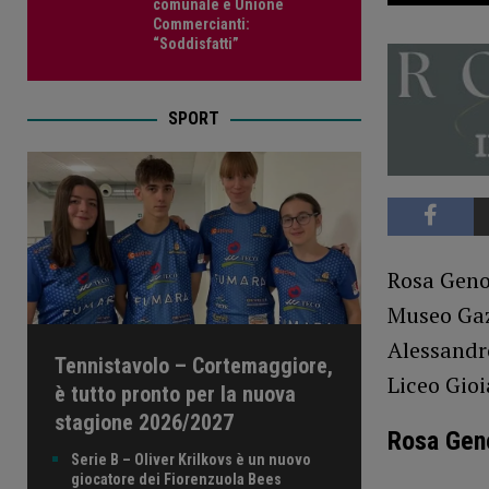
comunale e Unione
Commercianti:
“Soddisfatti”
SPORT
Rosa Genon
Museo Gaz
Alessandro
Tennistavolo – Cortemaggiore,
Liceo Gioi
è tutto pronto per la nuova
stagione 2026/2027
Rosa Geno
Serie B – Oliver Krilkovs è un nuovo
giocatore dei Fiorenzuola Bees