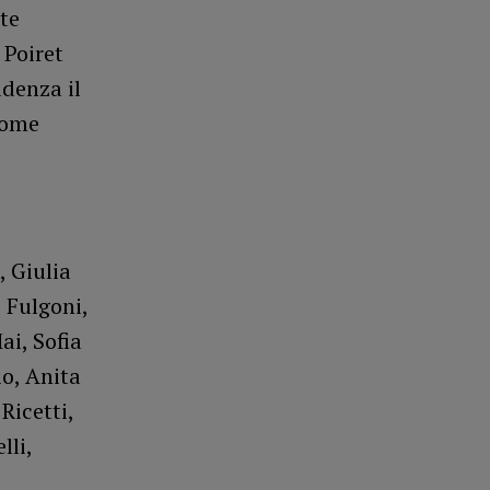
te
 Poiret
idenza il
 come
 Giulia
 Fulgoni,
i, Sofia
o, Anita
Ricetti,
lli,