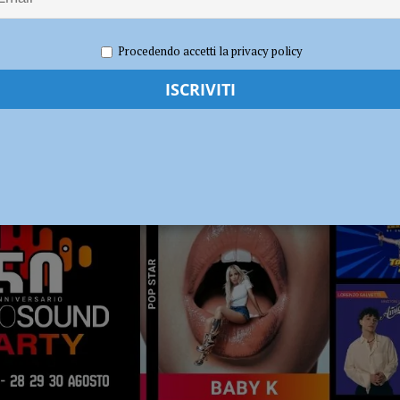
ia 295 mila euro per rendere le strade più sicure
ATTUALITÀ
Procedendo accetti la privacy policy
RADIO SOUND PARTY