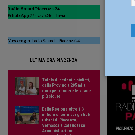
del Consiglio
POLITICA
Radio Sound Piacenza 24
WhatsApp
333 7575246 –
Invia
[ 5 Agosto 2026 ]
Tutela di pedoni e ciclisti, dalla Provinc
Messenger
Radio Sound
–
Piacenza24
ULTIMA ORA PIACENZA
Tutela di pedoni e ciclisti,
dalla Provincia 295 mila
euro per rendere le strade
più sicure
Dalla Regione oltre 1,3
milioni di euro per gli hub
urbani di Piacenza,
Vernasca e Calendasco.
Amministrazione