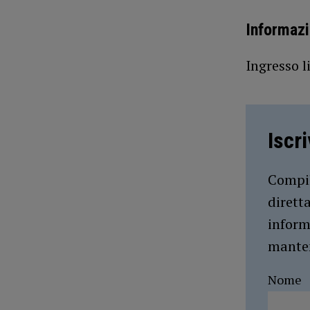
Informazi
Ingresso l
Iscr
Compil
dirett
inform
manten
Nome