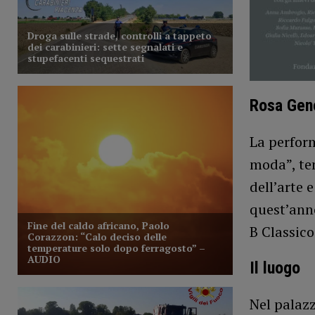
Rosa Geno
La perform
moda”, ten
dell’arte 
quest’anno
B Classic
Il luogo
Nel palazz