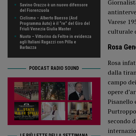
Giornalist
Savino Orazzo è un nuovo difensore
del Fiorenzuola
antinterve
Ciclismo – Alberto Baesso (Asd
Varese 195
Programma Auto) è il “re” del Giro del
Friuli Venezia Giulia Master
culturale d
Nuoto – Vittorino da Feltre in evidenza
agli Italiani Ragazzi con Pilla e
Rosa Geno
Barbazza
Rosa infat
PODCAST RADIO SOUND
dalla tira
campo dei 
opere d’ar
Pisanello 
Purtroppo 
secondo do
internazio
LE PIÙ LETTE DELLA SETTIMANA