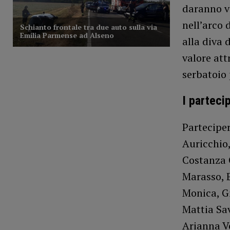
daranno vo
nell’arco 
alla diva 
valore att
serbatoio 
I parteci
Partecipe
Auricchio,
Costanza 
Marasso, E
Monica, Gi
Mattia Sav
Arianna Ve