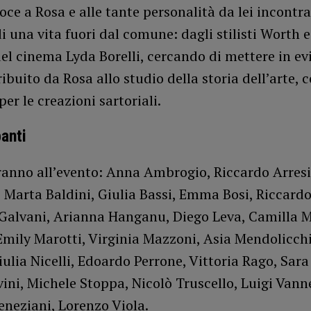
ce a Rosa e alle tante personalità da lei incontra
di una vita fuori dal comune: dagli stilisti Worth e
del cinema Lyda Borelli, cercando di mettere in ev
ribuito da Rosa allo studio della storia dell’arte,
per le creazioni sartoriali.
panti
ranno all’evento: Anna Ambrogio, Riccardo Arresi,
 Marta Baldini, Giulia Bassi, Emma Bosi, Riccardo
Galvani, Arianna Hanganu, Diego Leva, Camilla Ma
mily Marotti, Virginia Mazzoni, Asia Mendolicchi
ulia Nicelli, Edoardo Perrone, Vittoria Rago, Sara 
ini, Michele Stoppa, Nicolò Truscello, Luigi Vanne
neziani, Lorenzo Viola.