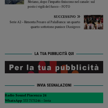
Niviano, dopo l’impatto finiscono nel canale: sul
posto i vigili del fuoco – FOTO
SUCCESSIVO
Serie A2 – Rimonta Pesaro al PalaBanca: un quarto
quarto sottotono punisce l’Assigeco
LA TUA PUBBLICITÀ QUI
INVIA SEGNALAZIONI
Radio Sound Piacenza 24
WhatsApp
333 7575246 –
Invia