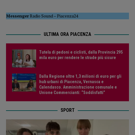
Messenger
Radio Sound
–
Piacenza24
ULTIMA ORA PIACENZA
Tutela di pedoni e ciclisti, dalla Provincia 295
mila euro per rendere le strade più sicure
Dalla Regione oltre 1,3 milioni di euro per gli
hub urbani di Piacenza, Vernasca e
Calendasco. Amministrazione comunale e
Unione Commercianti: “Soddisfatti”
SPORT