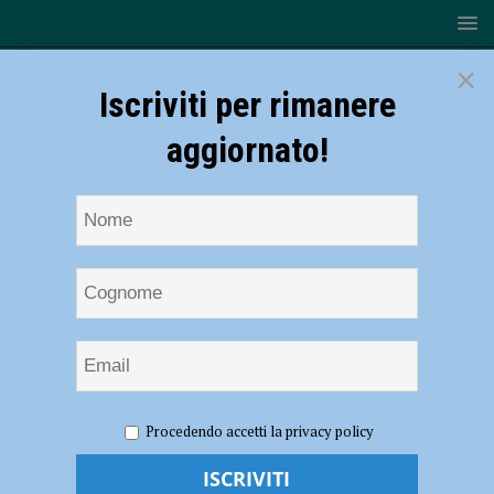
×
Iscriviti per rimanere
aggiornato!
HOME
NOTIZIE
Rugby – I Lyons tornano alla vittoria in
Procedendo accetti la privacy policy
Coppa Italia: Vicenza battuto per 29-19
Rugby – I Lyons tornano alla vittoria in