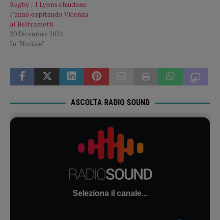
Rugby – I Lyons chiudono
l’anno ospitando Vicenza
al Beltrametti
20 Dicembre 2024
In "Notizie"
ASCOLTA RADIO SOUND
Seleziona il canale...