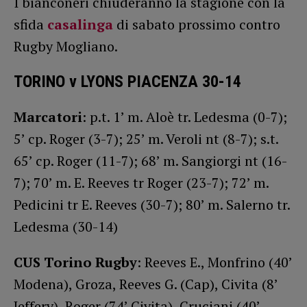
I bianconeri chiuderanno la stagione con la
sfida
casalinga
di sabato prossimo contro
Rugby Mogliano.
TORINO v LYONS PIACENZA 30-14
Marcatori
: p.t. 1’ m. Aloè tr. Ledesma (0-7);
5’ cp. Roger (3-7); 25’ m. Veroli nt (8-7); s.t.
65’ cp. Roger (11-7); 68’ m. Sangiorgi nt (16-
7); 70’ m. E. Reeves tr Roger (23-7); 72’ m.
Pedicini tr E. Reeves (30-7); 80’ m. Salerno tr.
Ledesma (30-14)
CUS Torino Rugby
: Reeves E., Monfrino (40’
Modena), Groza, Reeves G. (Cap), Civita (8’
Jeffery), Roger (74’ Civita), Cruciani (40’