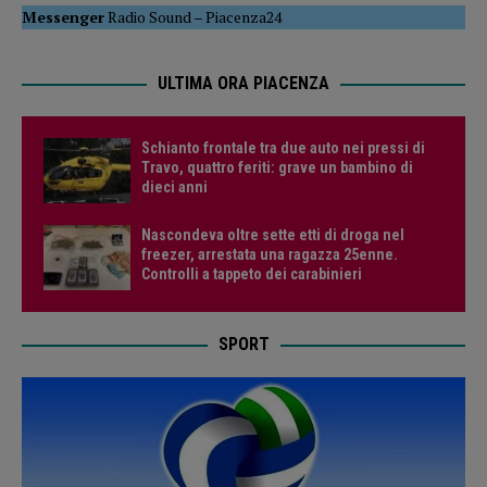
Messenger
Radio Sound
–
Piacenza24
ULTIMA ORA PIACENZA
Schianto frontale tra due auto nei pressi di
Travo, quattro feriti: grave un bambino di
dieci anni
Nascondeva oltre sette etti di droga nel
freezer, arrestata una ragazza 25enne.
Controlli a tappeto dei carabinieri
SPORT