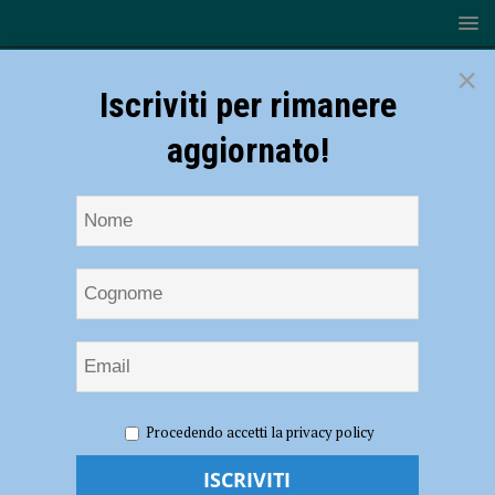
×
Iscriviti per rimanere
aggiornato!
HOME
NOTIZIE
Rugby, Top10 – Giornata da dimenticare
Procedendo accetti la privacy policy
per i Lyons: Torino vince 30-14
Rugby, Top10 – Giornata da dimenticare