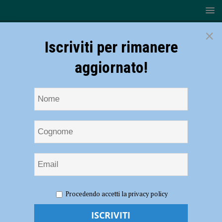
×
Iscriviti per rimanere
aggiornato!
HOME
NOTIZIE
ATTUALITÀ
Salva Casa,
Procedendo accetti la privacy policy
Confedilizia e Fiaip a confronto sul decreto a Piacenza
Salva Casa, Confedilizia e Fiaip a