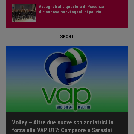
Assegnati alla questura di Piacenza
diciannove nuovi agenti di polizia
SPORT
Volley – Altre due nuove schiacciatrici in
forza alla VAP U17: Compaore e Sarasini