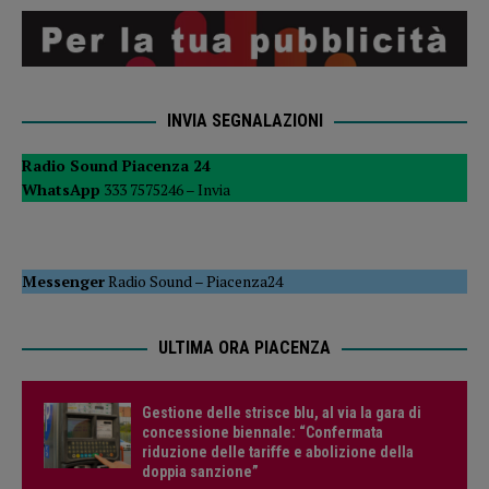
INVIA SEGNALAZIONI
Radio Sound Piacenza 24
WhatsApp
333 7575246 –
Invia
Messenger
Radio Sound
–
Piacenza24
ULTIMA ORA PIACENZA
Gestione delle strisce blu, al via la gara di
concessione biennale: “Confermata
riduzione delle tariffe e abolizione della
doppia sanzione”