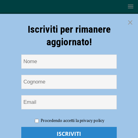
×
Iscriviti per rimanere
aggiornato!
HOME
NOTIZIE
CRONACA PIACENZA
Schianto tra
Procedendo accetti la privacy policy
uno scooter e una bicicletta nei pressi di Travo, tre feriti
Schianto tra uno scooter e una bicicletta