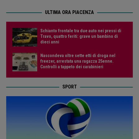
ULTIMA ORA PIACENZA
Schianto frontale tra due auto nei pressi di
Travo, quattro feriti: grave un bambino di
dieci anni
Nascondeva oltre sette etti di droga nel
freezer, arrestata una ragazza 25enne.
Controlli a tappeto dei carabinieri
SPORT