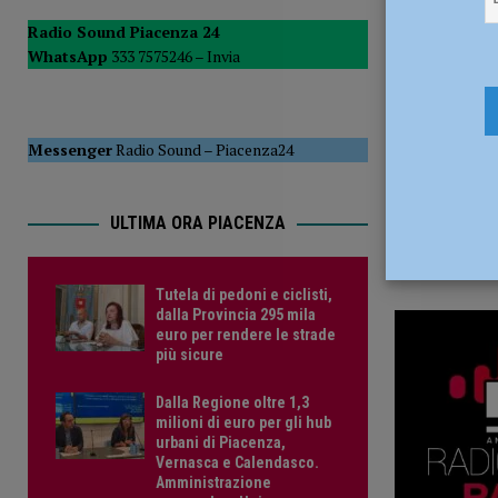
1 Dicembre
POLITICA
Radio Sound Piacenza 24
WhatsApp
333 7575246 –
Invia
[ 5 Agosto 2026 ]
Caldo estremo e asili nido, Tagliaferri (F
Messenger
Radio Sound
–
Piacenza24
ULTIMA ORA PIACENZA
Tutela di pedoni e ciclisti,
dalla Provincia 295 mila
euro per rendere le strade
più sicure
Dalla Regione oltre 1,3
milioni di euro per gli hub
urbani di Piacenza,
Vernasca e Calendasco.
Amministrazione