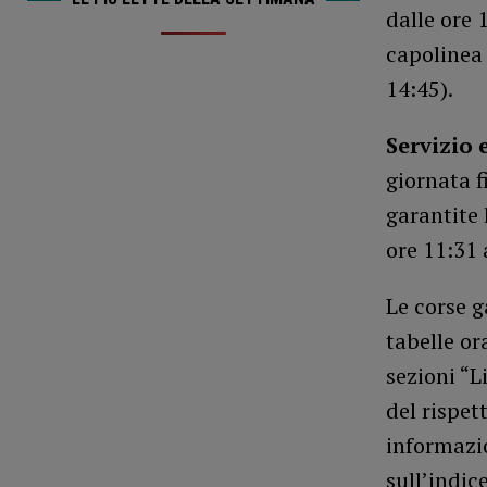
dalle ore 
capolinea 
14:45).
Servizio
giornata f
garantite 
ore 11:31 
Le corse g
tabelle or
sezioni “L
del rispet
informazio
sull’indic