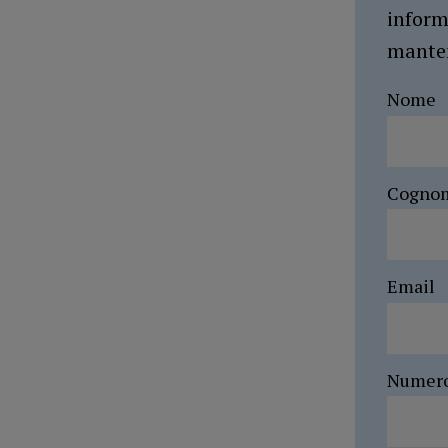
inform
manten
Nome
Cogno
Email
Numer