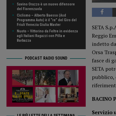
Savino Orazzo è un nuovo difensore
del Fiorenzuola
Ciclismo – Alberto Baesso (Asd
Programma Auto) è il “re” del Giro del
Friuli Venezia Giulia Master
SETA S.p.A
Nuoto – Vittorino da Feltre in evidenza
Reggio Emi
agli Italiani Ragazzi con Pilla e
Barbazza
indetto da
Orsa Trasp
PODCAST RADIO SOUND
fasce di g
SETA potre
pubblico, 
riferiment
BACINO 
Servizio 
LE PIÙ LETTE DELLA SETTIMANA