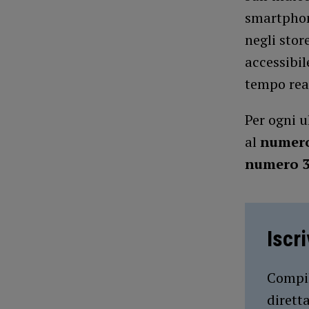
smartphone
negli stor
accessibil
tempo real
Per ogni u
al
numero
numero 3
Iscr
Compil
dirett