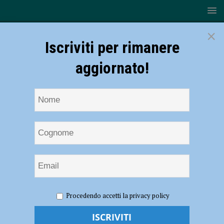
×
Iscriviti per rimanere
aggiornato!
HOME
NOTIZIE
ECONOMIA
Sciopero dei
Procedendo accetti la privacy policy
metalmeccanici: “Momento delicato, servono interventi di politica
industriale”