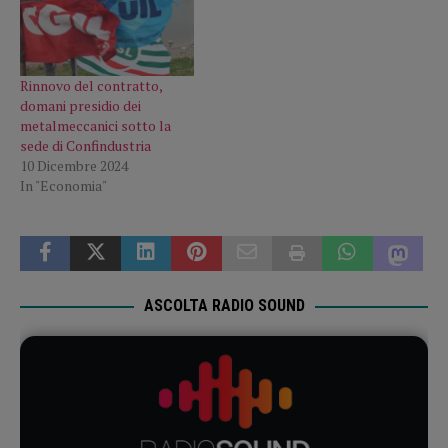
Rinnovo del contratto,
domani presidio dei
metalmeccanici sotto la
sede di Confindustria
10 Dicembre 2024
In "Economia"
ASCOLTA RADIO SOUND