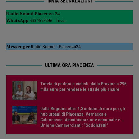
INVIA SEGNALAZIONI
Radio Sound Piacenza 24
WhatsApp
333 7575246 –
Invia
Messenger
Radio Sound
–
Piacenza24
ULTIMA ORA PIACENZA
Tutela di pedoni e ciclisti, dalla Provincia 295
mila euro per rendere le strade più sicure
Dalla Regione oltre 1,3 milioni di euro per gli
hub urbani di Piacenza, Vernasca e
Calendasco. Amministrazione comunale e
Unione Commercianti: “Soddisfatti”