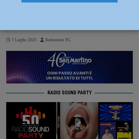
Sciopero dei metalmeccanici: “Momento
delicato, servono interventi di politica
industriale”
7 Luglio 2023
Redazione FG
RADIO SOUND PARTY