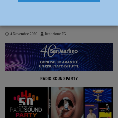
Rinnovo del contratto nazionale del lavoro
nel settore metalmeccanico, sciopero
anche a Piacenza
4 Novembre 2020
Redazione FG
RADIO SOUND PARTY