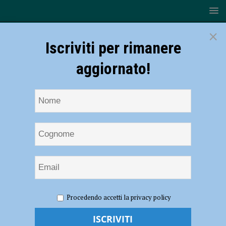
×
Iscriviti per rimanere
aggiornato!
HOME
NOTIZIE
ATTUALITÀ
Rinnovo del contratto
Procedendo accetti la privacy policy
nazionale del lavoro nel settore metalmeccanico, sciopero anche a
Piacenza