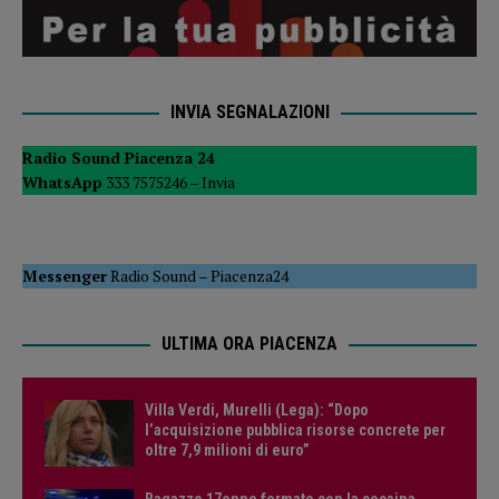
INVIA SEGNALAZIONI
Radio Sound Piacenza 24
WhatsApp
333 7575246 –
Invia
Messenger
Radio Sound
–
Piacenza24
ULTIMA ORA PIACENZA
Villa Verdi, Murelli (Lega): “Dopo
l’acquisizione pubblica risorse concrete per
oltre 7,9 milioni di euro”
Ragazzo 17enne fermato con la cocaina,