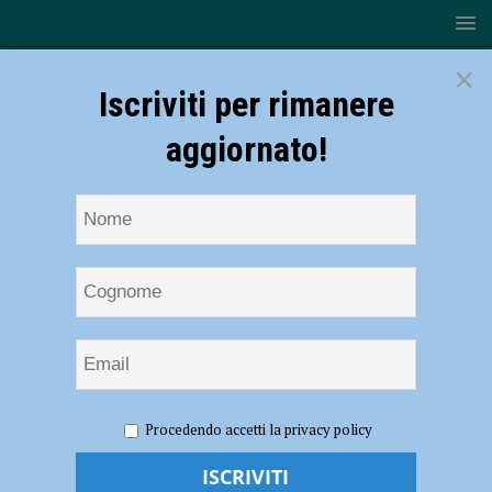
×
Iscriviti per rimanere
aggiornato!
HOME
NOTIZIE
EVENTI A PIACENZA
Seconda
Procedendo accetti la privacy policy
edizione di XNL Aperto il 23 e 24 settembre
Seconda edizione di XNL Aperto il 23 e 24