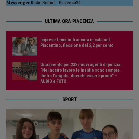
Messenger
Radio Sound
–
Piacenza24
ULTIMA ORA PIACENZA
Imprese femminili ancora in calo nel
Piacentino, flessione del 2,2 per cento
Giuramento per 232 nuovi agenti di polizia:
“Nel nostro lavoro le insidie sono sempre
dietro l’angolo, dovrete essere pronti” –
AUDIO e FOTO
SPORT