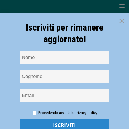
×
Iscriviti per rimanere
aggiornato!
HOME
NOTIZIE
EVENTI A PIACENZA
Serate
Procedendo accetti la privacy policy
letterarie Giana Anguissola di Travo, il 4 agosto libri e musica in un
evento tutto al femminile