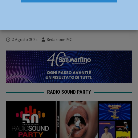
Serate letterarie Giana Anguissola di
Travo, il 4 agosto libri e musica in un
evento tutto al femminile
2 Agosto 2022
Redazione MC
RADIO SOUND PARTY