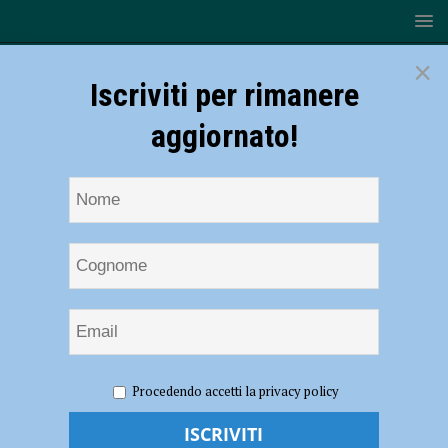
×
Iscriviti per rimanere
aggiornato!
HOME
NOTIZIE
SPORT
BASKET
Serie A2 –
Procedendo accetti la privacy policy
Ecco formula e gironi: Assigeco Piacenza inserita nel Girone Verde
Serie A2 – Ecco formula e gironi: