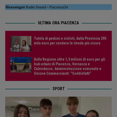
Messenger
Radio Sound
–
Piacenza24
ULTIMA ORA PIACENZA
Tutela di pedoni e ciclisti, dalla Provincia 295
mila euro per rendere le strade più sicure
Dalla Regione oltre 1,3 milioni di euro per gli
hub urbani di Piacenza, Vernasca e
Calendasco. Amministrazione comunale e
Unione Commercianti: “Soddisfatti”
SPORT