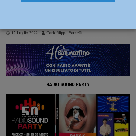
Assigeco Piacenza inserita nel Girone
Verde
17 Luglio 2022
Carlofilippo Vardelli
RADIO SOUND PARTY