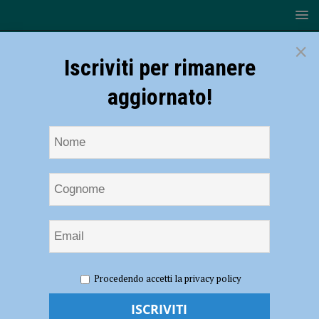
×
Iscriviti per rimanere
aggiornato!
HOME
NOTIZIE
SPORT
BASKET
Serie B –
Procedendo accetti la privacy policy
Bakery Piacenza-Lumezzane sospesa per condensa
Serie B – Bakery Piacenza-Lumezzane