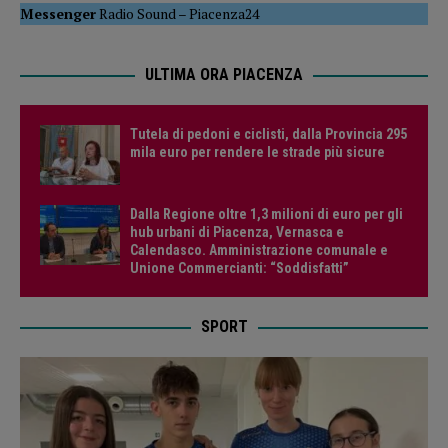
Messenger
Radio Sound
–
Piacenza24
ULTIMA ORA PIACENZA
Tutela di pedoni e ciclisti, dalla Provincia 295
mila euro per rendere le strade più sicure
Dalla Regione oltre 1,3 milioni di euro per gli
hub urbani di Piacenza, Vernasca e
Calendasco. Amministrazione comunale e
Unione Commercianti: “Soddisfatti”
SPORT