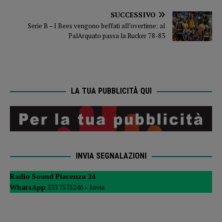
SUCCESSIVO
Serie B – I Bees vengono beffati all’overtime: al
PalArquato passa la Rucker 78-83
LA TUA PUBBLICITÀ QUI
INVIA SEGNALAZIONI
Radio Sound Piacenza 24
WhatsApp
333 7575246 –
Invia