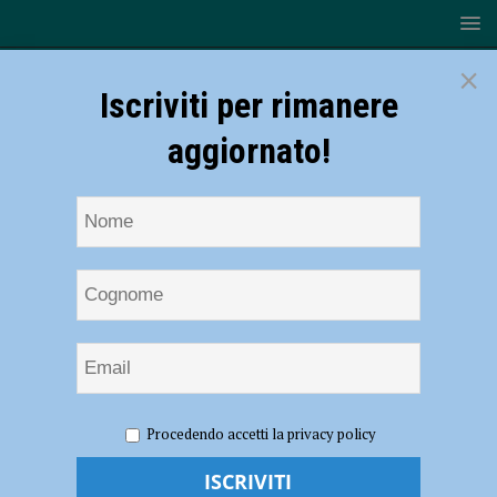
×
Iscriviti per rimanere
aggiornato!
HOME
NOTIZIE
CRONACA PIACENZA
Shock
Procedendo accetti la privacy policy
anafilattico dopo il morso di un animale, 36enne al pronto soccorso
Shock anafilattico dopo il morso di un