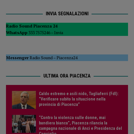
INVIA SEGNALAZIONI
Radio Sound Piacenza 24
WhatsApp
333 7575246 –
Invia
Messenger
Radio Sound
–
Piacenza24
ULTIMA ORA PIACENZA
Caldo estremo e asili nido, Tagliaferri (FdI):
“Verificare subito la situazione nella
provincia di Piacenza”
“Contro la violenza sulle donne, mai
bandiera bianca”, Piacenza rilancia la
campagna nazionale di Anci e Presidenza del
Consiglio