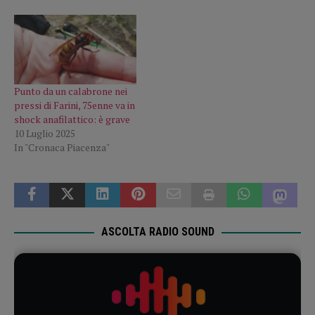
Punto da un calabrone nei
pressi di Farini, 75enne va in
shock anafilattico: è grave
10 Luglio 2025
In "Cronaca Piacenza"
ASCOLTA RADIO SOUND