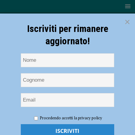
×
Iscriviti per rimanere
aggiornato!
HOME
NOTIZIE
ATTUALITÀ
Al Colombini gli
Procedendo accetti la privacy policy
studenti creano un podcast per parlare di sicurezza stradale, insieme ad
Aci, Radio Sound e Patentevai-Ready2Go- AUDIO, FOTO e VIDEO