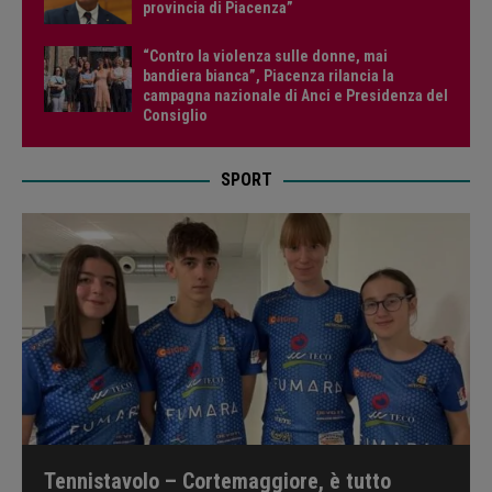
provincia di Piacenza”
“Contro la violenza sulle donne, mai
bandiera bianca”, Piacenza rilancia la
campagna nazionale di Anci e Presidenza del
Consiglio
SPORT
Tennistavolo – Cortemaggiore, è tutto