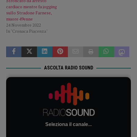
Stroncato da arresto
cardiaco mentre fa jogging
sullo Stradone Farnese,
muore 49enne
24 Novembre 2022
In "Cronaca Piacenza"
ASCOLTA RADIO SOUND
Seleziona il canale...