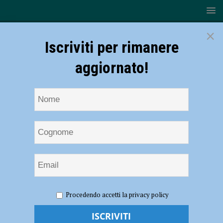
×
Iscriviti per rimanere
aggiornato!
HOME
NOTIZIE
CRONACA PIACENZA
Chiede una
Procedendo accetti la privacy policy
sigaretta a tre ragazze sullo Stradone Farnese, di fronte al rifiuto le
aggredisce