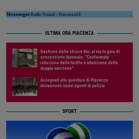
Messenger
Radio Sound
–
Piacenza24
ULTIMA ORA PIACENZA
Gestione delle strisce blu, al via la gara di
concessione biennale: “Confermata
riduzione delle tariffe e abolizione della
doppia sanzione”
Assegnati alla questura di Piacenza
diciannove nuovi agenti di polizia
SPORT