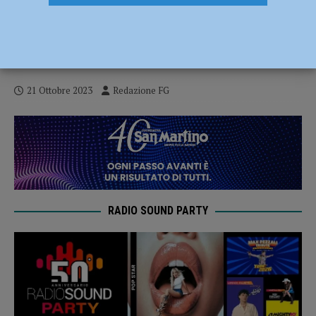
Chiede una sigaretta a tre ragazze sullo
Stradone Farnese, di fronte al rifiuto le
aggredisce
21 Ottobre 2023
Redazione FG
RADIO SOUND PARTY