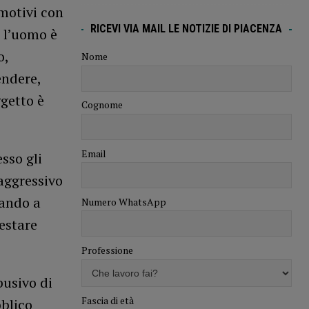
 motivi con
RICEVI VIA MAIL LE NOTIZIE DI PIACENZA
, l’uomo è
o,
Nome
endere,
getto è
Cognome
Email
sso gli
aggressivo
vando a
Numero WhatsApp
estare
Professione
busivo di
Fascia di età
bblico