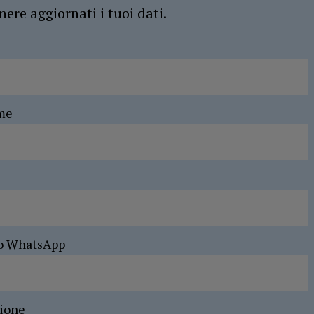
ere aggiornati i tuoi dati.
me
o WhatsApp
sione