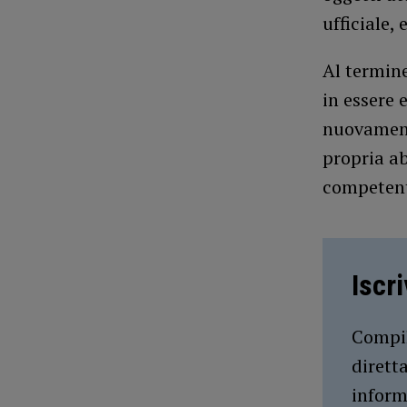
ufficiale, 
Al termine
in essere 
nuovamente
propria ab
competen
Iscr
Compil
dirett
inform