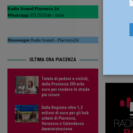
18 Aprile 2
POLITICA
Radio Sound Piacenza 24
WhatsApp
333 7575246 –
Invia
[ 5 Agosto 2026 ]
Caldo estremo e asili nido, Tagliaferri (F
Messenger
Radio Sound
–
Piacenza24
ULTIMA ORA PIACENZA
Tutela di pedoni e ciclisti,
dalla Provincia 295 mila
euro per rendere le strade
più sicure
Dalla Regione oltre 1,3
milioni di euro per gli hub
urbani di Piacenza,
Vernasca e Calendasco.
Amministrazione