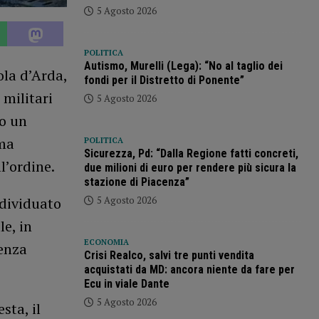
5 Agosto 2026
POLITICA
Autismo, Murelli (Lega): “No al taglio dei
ola d’Arda,
fondi per il Distretto di Ponente”
 militari
5 Agosto 2026
to un
 ma
POLITICA
Sicurezza, Pd: “Dalla Regione fatti concreti,
ll’ordine.
due milioni di euro per rendere più sicura la
stazione di Piacenza”
5 Agosto 2026
ndividuato
le, in
ECONOMIA
nenza
Crisi Realco, salvi tre punti vendita
acquistati da MD: ancora niente da fare per
Ecu in viale Dante
5 Agosto 2026
sta, il