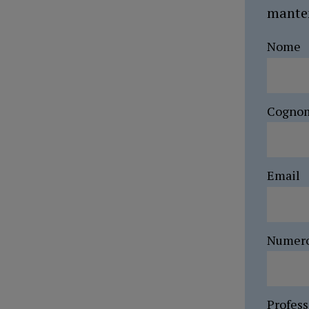
manten
Nome
Cogno
Email
Numer
Profes