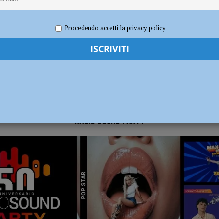
026
Redazione FG
Cronaca Piacenza
dI): “Verificare subito la situazione nella provincia di Piacenza”
POLITICA
Procedendo accetti la privacy policy
RADIO SOUND PARTY