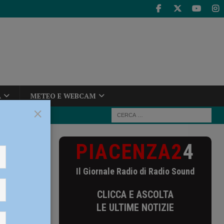
A
METEO E WEBCAM
×
PIACENZA2
4
liari inveisce
Il Giornale Radio di Radio Sound
nveisce
CLICCA E ASCOLTA
7enne
LE ULTIME NOTIZIE