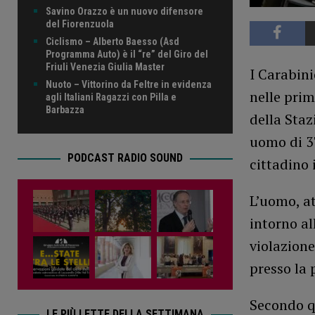
Savino Orazzo è un nuovo difensore
del Fiorenzuola
Ciclismo – Alberto Baesso (Asd
Programma Auto) è il “re” del Giro del
Friuli Venezia Giulia Master
I Carabin
Nuoto – Vittorino da Feltre in evidenza
nelle prim
agli Italiani Ragazzi con Pilla e
Barbazza
della Staz
uomo di 3
PODCAST RADIO SOUND
cittadino i
L’uomo, at
intorno al
violazion
presso la 
Secondo qu
LE PIÙ LETTE DELLA SETTIMANA