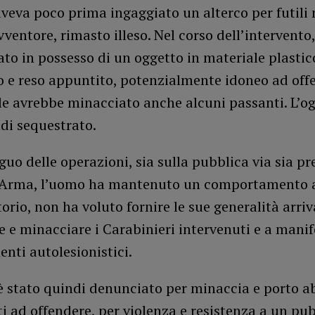
veva poco prima ingaggiato un alterco per futili
vventore, rimasto illeso. Nel corso dell’intervento
ato in possesso di un oggetto in materiale plastic
o e reso appuntito, potenzialmente idoneo ad off
le avrebbe minacciato anche alcuni passanti. L’og
ndi sequestrato.
guo delle operazioni, sia sulla pubblica via sia pre
ll’Arma, l’uomo ha mantenuto un comportamento 
orio, non ha voluto fornire le sue generalità arri
e e minacciare i Carabinieri intervenuti e a manif
nti autolesionistici.
è stato quindi denunciato per minaccia e porto a
ti ad offendere, per violenza e resistenza a un pu