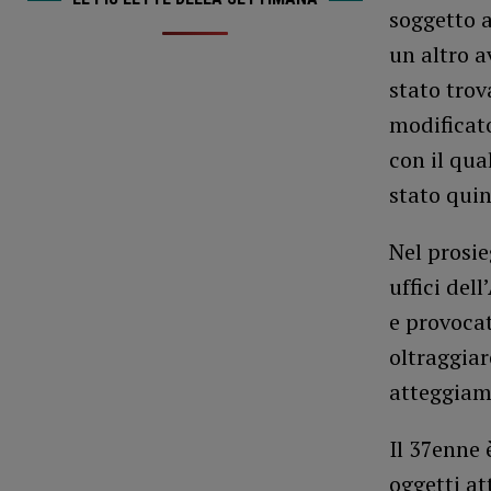
soggetto a
un altro a
stato trov
modificat
con il qua
stato qui
Nel prosie
uffici de
e provocat
oltraggiar
atteggiame
Il 37enne 
oggetti at