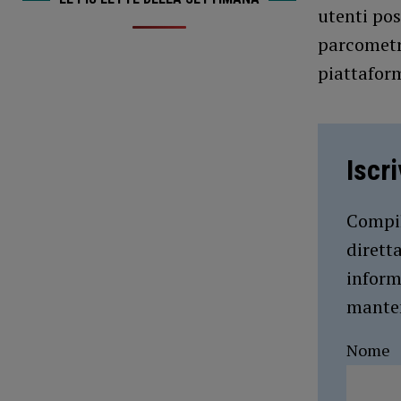
utenti pos
parcometri
piattaform
Iscr
Compil
dirett
inform
manten
Nome