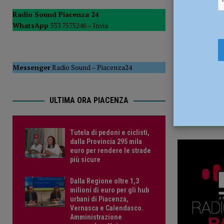
20 Maggio
POLITICA
Radio Sound Piacenza 24
WhatsApp
333 7575246 –
Invia
[ 5 Agosto 2026 ]
Caldo estremo e asili nido, Tagliaferri (F
Messenger
Radio Sound
–
Piacenza24
ULTIMA ORA PIACENZA
Tutela di pedoni e ciclisti,
dalla Provincia 295 mila
euro per rendere le strade
più sicure
Dalla Regione oltre 1,3
milioni di euro per gli hub
urbani di Piacenza,
Vernasca e Calendasco.
Amministrazione