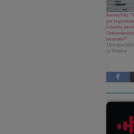
Soresi (FdI): “
per la gestione
è risolto, perch
Concessionario
incassare?”
1 Ottobre 2025
In "Politica"