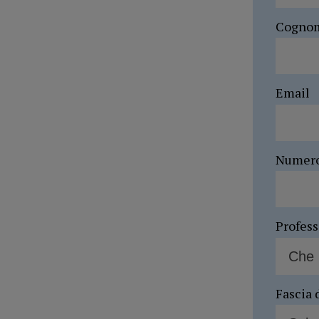
Cogno
Email
Numer
Profes
Fascia 