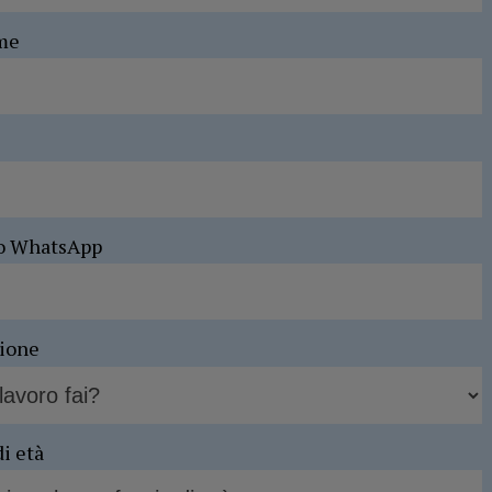
me
o WhatsApp
sione
di età