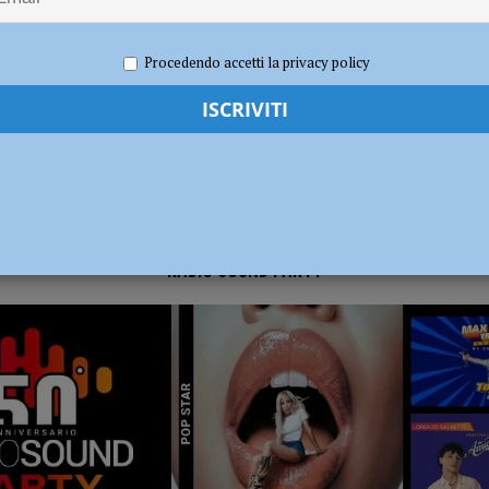
 2026
Redazione FG
Attualità
dI): “Verificare subito la situazione nella provincia di Piacenza”
POLITICA
Procedendo accetti la privacy policy
RADIO SOUND PARTY