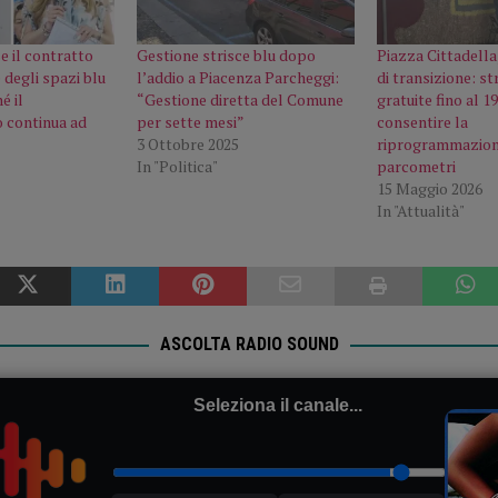
Se il contratto
Gestione strisce blu dopo
Piazza Cittadella,
 degli spazi blu
l’addio a Piacenza Parcheggi:
di transizione: st
é il
“Gestione diretta del Comune
gratuite fino al 
 continua ad
per sette mesi”
consentire la
3 Ottobre 2025
riprogrammazion
In "Politica"
parcometri
15 Maggio 2026
In "Attualità"
ASCOLTA RADIO SOUND
Seleziona il canale...