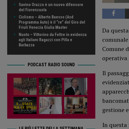
Savino Orazzo è un nuovo difensore
del Fiorenzuola
Ciclismo – Alberto Baesso (Asd
Programma Auto) è il “re” del Giro del
Friuli Venezia Giulia Master
Da questa 
Nuoto – Vittorino da Feltre in evidenza
comunale 
agli Italiani Ragazzi con Pilla e
Barbazza
Comune di
operativa 
PODCAST RADIO SOUND
Il passagg
evidenziat
apparecch
bancomat) 
gestione 
In questa 
LE PIÙ LETTE DELLA SETTIMANA