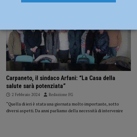
ATTUALITÀ
Carpaneto, il sindaco Arfani: “La Casa della
salute sarà potenziata”
2 Febbraio 2024
Redazione FG
“Quella di ieri è stata una giornata molto importante, sotto
diversi aspetti. Da anni parliamo della necessità di intervenire