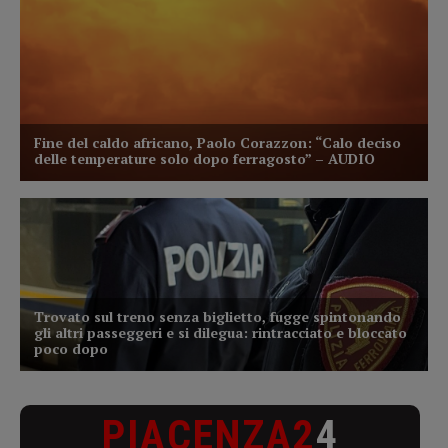
PIACENZA2
4