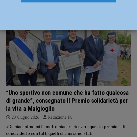
Maria del Monte
ATTUALITÀ
“Uno sportivo non comune che ha fatto qualcosa
di grande”, consegnato il Premio solidarietà per
la vita a Malgioglio
29 Giugno 2026
Redazione FG
«Da piacentino mi fa molto piacere ricevere questo premio e di
condividerlo con tutti quelli che mi sono stati