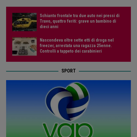
Schianto frontale tra due auto nei pressi di
Travo, quattro feriti: grave un bambino di
dieci anni
Nascondeva oltre sette etti di droga nel
freezer, arrestata una ragazza 25enne.
Controlli a tappeto dei carabinieri
SPORT