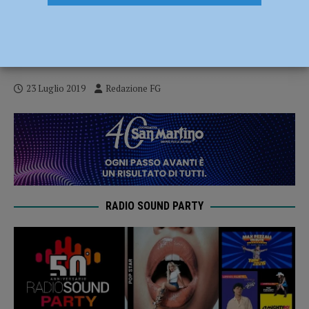
Taser alla polizia locale, ok in consiglio
comunale. Sindacati: “Peccato per le
castronerie di Saccardi”
23 Luglio 2019
Redazione FG
RADIO SOUND PARTY