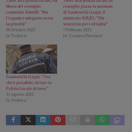
Taser alla polizia locale, via
Taser alla polizia locale, in
libera del consiglio
consiglio passa la mozione
comunale. Rabuffi: “Ma
di Zandonella (Lega). Il
l’organico adeguato resta
sindacato SULPL: “Più
la priorità”
sicurezza per i cittadini”
30 Ottobre 2023
7 Febbraio 2023
In "Politica"
In "Cronaca Piacenza"
Zandonella (Lega): “Ora
che è possibile, dotare la
Polizia Locale di taser”
31 Agosto 2022
In "Politica"