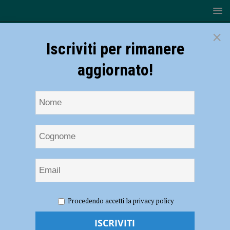
×
Iscriviti per rimanere
aggiornato!
HOME
NOTIZIE
POLITICA
Taser alla polizia
Procedendo accetti la privacy policy
locale, ok in consiglio comunale. Sindacati: “Peccato per le castronerie
di Saccardi”