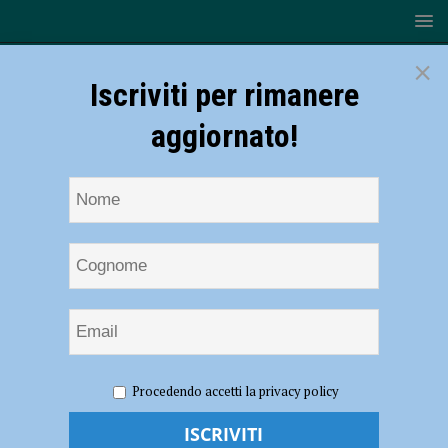
×
Iscriviti per rimanere
aggiornato!
HOME
NOTIZIE
Tennistavolo – Cortemaggiore, successo
Procedendo accetti la privacy policy
per il Trofeo Teco con 300 pongisti: la vittoria a Lorenzo Ragni
Tennistavolo – Cortemaggiore, successo