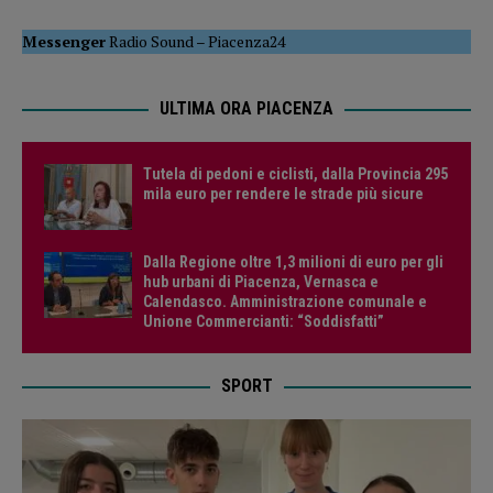
Messenger
Radio Sound
–
Piacenza24
ULTIMA ORA PIACENZA
Tutela di pedoni e ciclisti, dalla Provincia 295
mila euro per rendere le strade più sicure
Dalla Regione oltre 1,3 milioni di euro per gli
hub urbani di Piacenza, Vernasca e
Calendasco. Amministrazione comunale e
Unione Commercianti: “Soddisfatti”
SPORT