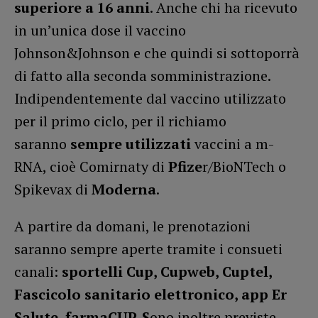
superiore a 16 anni
. Anche chi ha ricevuto
in un’unica dose il vaccino
Johnson&Johnson e che quindi si sottoporrà
di fatto alla seconda somministrazione.
Indipendentemente dal vaccino utilizzato
per il primo ciclo, per il richiamo
saranno
sempre
utilizzati
vaccini a m-
RNA, cioè Comirnaty di
Pfize
r/BioNTech o
Spikevax di
Moderna
.
A partire da domani, le prenotazioni
saranno sempre aperte tramite i consueti
canali:
sportelli
Cup, Cupweb, Cuptel,
Fascicolo sanitario elettronico, app Er
Salute
,
farmaCUP. S
ono inoltre previste