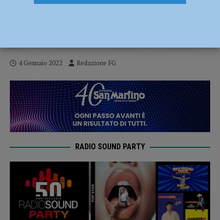
Terza dose, via alle prenotazioni anche
per chi ha completato il ciclo vaccinale
da almeno quattro mesi
4 Gennaio 2022
Redazione FG
RADIO SOUND PARTY