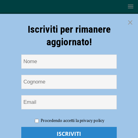
×
Iscriviti per rimanere
aggiornato!
HOME
NOTIZIE
ATTUALITÀ
Terza dose, via alle
Procedendo accetti la privacy policy
prenotazioni anche per chi ha completato il ciclo vaccinale da almeno
quattro mesi