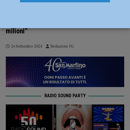
Tour de France, ricadute positive in
regione: “Quasi un milione e mezzo di
tifosi i tre giorni e un indotto di oltre 124
milioni”
26 Settembre 2024
Redazione FG
RADIO SOUND PARTY