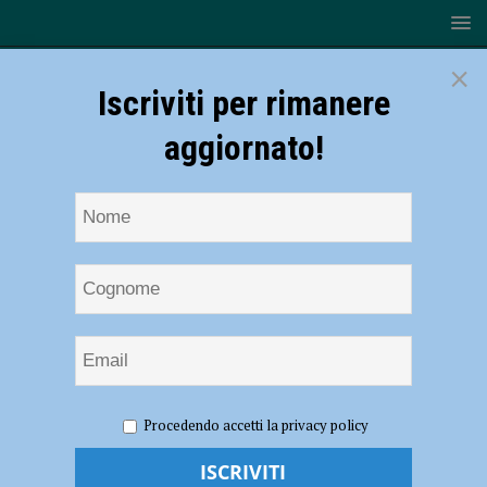
×
Iscriviti per rimanere
aggiornato!
HOME
NOTIZIE
ATTUALITÀ
Tour de France,
Procedendo accetti la privacy policy
ricadute positive in regione: “Quasi un milione e mezzo di tifosi i tre
giorni e un indotto di oltre 124 milioni”