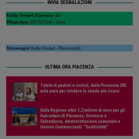
INVIA SEGNALAZIONI
Radio Sound Piacenza 24
WhatsApp
333 7575246 –
Invia
Messenger
Radio Sound
–
Piacenza24
ULTIMA ORA PIACENZA
Tutela di pedoni e ciclisti, dalla Provincia 295
mila euro per rendere le strade più sicure
Dalla Regione oltre 1,3 milioni di euro per gli
hub urbani di Piacenza, Vernasca e
Calendasco. Amministrazione comunale e
Unione Commercianti: “Soddisfatti”