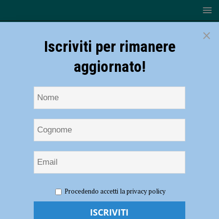
×
Iscriviti per rimanere
aggiornato!
HOME
NOTIZIE
ATTUALITÀ
USL di Piacenza,
Procedendo accetti la privacy policy
attivato il numero 0523 317979
USL di Piacenza, attivato il numero 0523