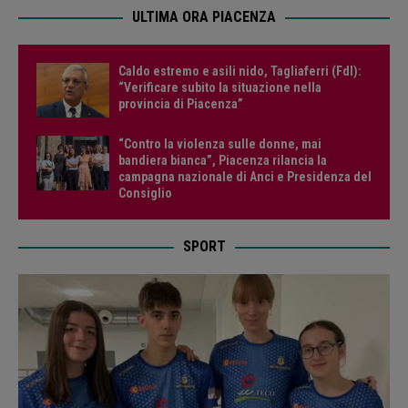
ULTIMA ORA PIACENZA
Caldo estremo e asili nido, Tagliaferri (FdI):
“Verificare subito la situazione nella
provincia di Piacenza”
“Contro la violenza sulle donne, mai
bandiera bianca”, Piacenza rilancia la
campagna nazionale di Anci e Presidenza del
Consiglio
SPORT