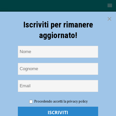
×
Iscriviti per rimanere
aggiornato!
HOME
NOTIZIE
ATTUALITÀ
Vaccinazioni
Procedendo accetti la privacy policy
categoria 4 e personale scolastico e universitario: i dettagli sulla
prenotazione