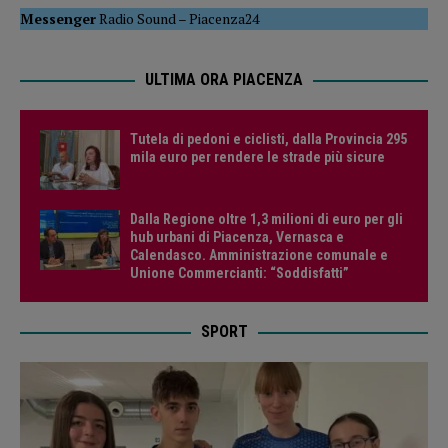
Messenger
Radio Sound
–
Piacenza24
ULTIMA ORA PIACENZA
Tutela di pedoni e ciclisti, dalla Provincia 295
mila euro per rendere le strade più sicure
Dalla Regione oltre 1,3 milioni di euro per gli
hub urbani di Piacenza, Vernasca e
Calendasco. Amministrazione comunale e
Unione Commercianti: “Soddisfatti”
SPORT