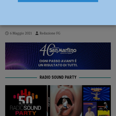
Vaccinazioni categoria 4 e personale
scolastico e universitario: i dettagli sulla
prenotazione
6 Maggio 2021
Redazione FG
RADIO SOUND PARTY