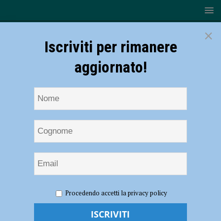
×
Iscriviti per rimanere
aggiornato!
HOME
NOTIZIE
EVENTI A PIACENZA
Veleia,
Procedendo accetti la privacy policy
Gioele Dix in”Atene o Sparta” il 22 luglio 2022
Veleia, Gioele Dix in”Atene o Sparta” il 22