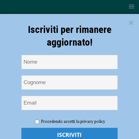
×
Iscriviti per rimanere
aggiornato!
HOME
NOTIZIE
EVENTI A PIACENZA
Venerdì
Procedendo accetti la privacy policy
Piacentini, il 20 e 27 giugno apre eccezionalmente le porte della
grande mostra “Giovanni Fattori 1825–1908”