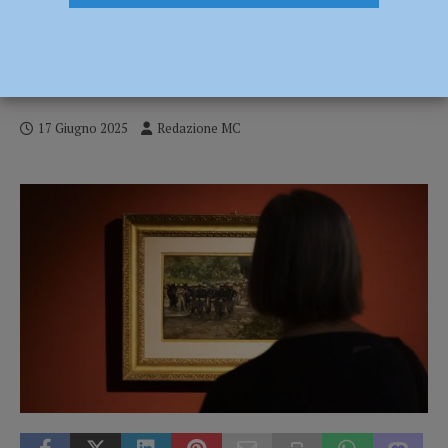
Venerdì Piacentini, il 20 e 27 giugno apre
eccezionalmente le porte della grande
mostra “Giovanni Fattori 1825–1908”
17 Giugno 2025
Redazione MC