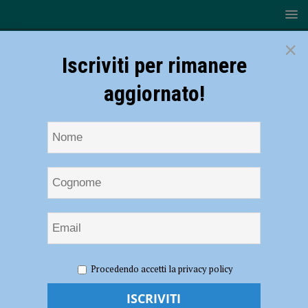
×
Iscriviti per rimanere
aggiornato!
HOME
NOTIZIE
EVENTI A PIACENZA
I vincitori
Procedendo accetti la privacy policy
del “Bettinardi sezione D 2020” in concerto al Milestone il 21 febbraio:
evento in streaming