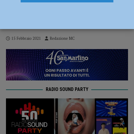
I vincitori del “Bettinardi sezione D 2020”
in concerto al Milestone il 21 febbraio:
evento in streaming
15 Febbraio 2021
Redazione MC
RADIO SOUND PARTY