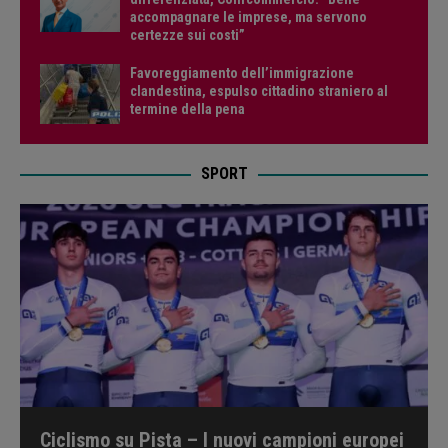
accompagnare le imprese, ma servono
certezze sui costi”
Favoreggiamento dell’immigrazione
clandestina, espulso cittadino straniero al
termine della pena
SPORT
Ciclismo su Pista – I nuovi campioni europei