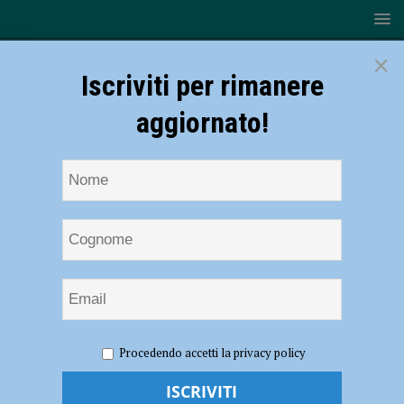
×
Iscriviti per rimanere
aggiornato!
HOME
NOTIZIE
SPORT
CICLISMO
VO2
Procedendo accetti la privacy policy
Team Pink, Francesca Barale “regina” delle classifiche di Teleciclismo
VO2 Team Pink, Francesca Barale