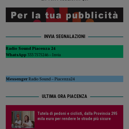
INVIA SEGNALAZIONI
Radio Sound Piacenza 24
WhatsApp
333 7575246 –
Invia
Messenger
Radio Sound
–
Piacenza24
ULTIMA ORA PIACENZA
Tutela di pedoni e ciclisti, dalla Provincia 295
mila euro per rendere le strade più sicure