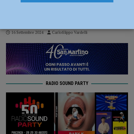
primo test finisce in parità: 2-2 con
Parma
16 Settembre 2024
Carlofilippo Vardelli
RADIO SOUND PARTY