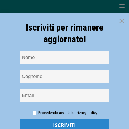
×
Iscriviti per rimanere
aggiornato!
HOME
NOTIZIE
Volley, Serie B – Canottieri Ongina, il
Procedendo accetti la privacy policy
primo test finisce in parità: 2-2 con Parma
Volley, Serie B – Canottieri Ongina, il