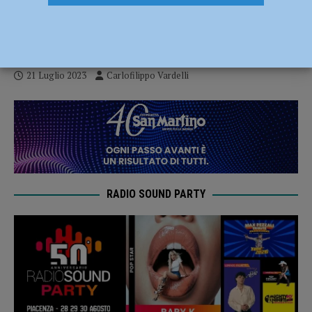
e la riconferma di Bianchini per la regia
MioVolley
21 Luglio 2023
Carlofilippo Vardelli
RADIO SOUND PARTY