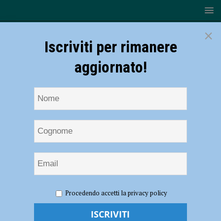
×
Iscriviti per rimanere
aggiornato!
HOME
NOTIZIE
Volley, Serie B1 – Il ritorno di Colombano
Procedendo accetti la privacy policy
e la riconferma di Bianchini per la regia MioVolley
Volley, Serie B1 – Il ritorno di Colombano