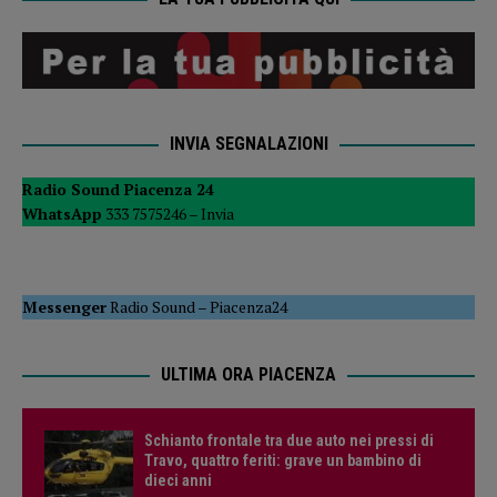
INVIA SEGNALAZIONI
Radio Sound Piacenza 24
WhatsApp
333 7575246 –
Invia
Messenger
Radio Sound
–
Piacenza24
ULTIMA ORA PIACENZA
Schianto frontale tra due auto nei pressi di
Travo, quattro feriti: grave un bambino di
dieci anni