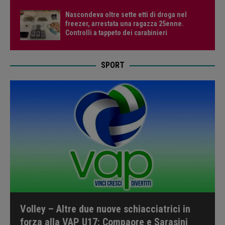
Nascondeva oltre sette etti di droga nel
freezer, arrestata una ragazza 25enne.
Controlli a tappeto dei carabinieri
SPORT
Volley – Altre due nuove schiacciatrici in
forza alla VAP U17: Compaore e Sarasini