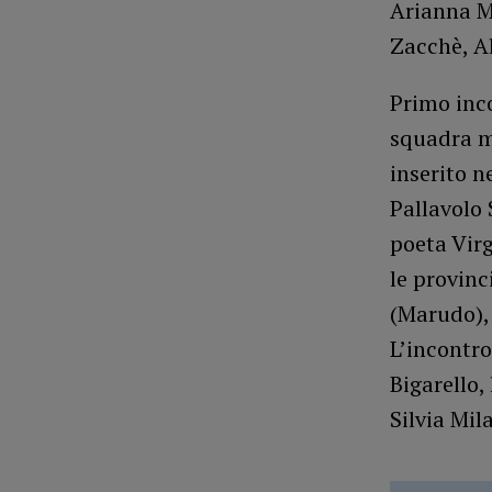
Arianna Mo
Zacchè, A
Primo inco
squadra m
inserito n
Pallavolo 
poeta Virg
le provinc
(Marudo),
L’incontro
Bigarello,
Silvia Mila