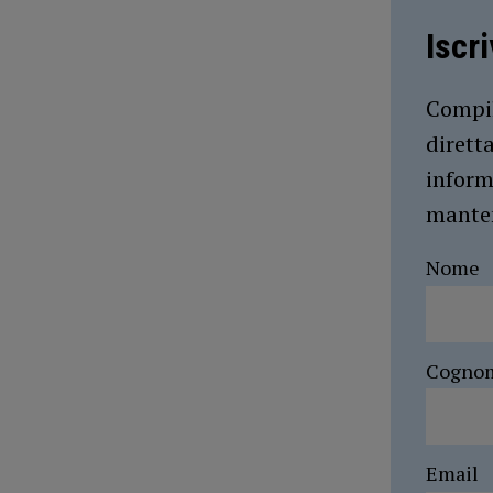
Iscr
Compil
dirett
inform
manten
Nome
Cogno
Email