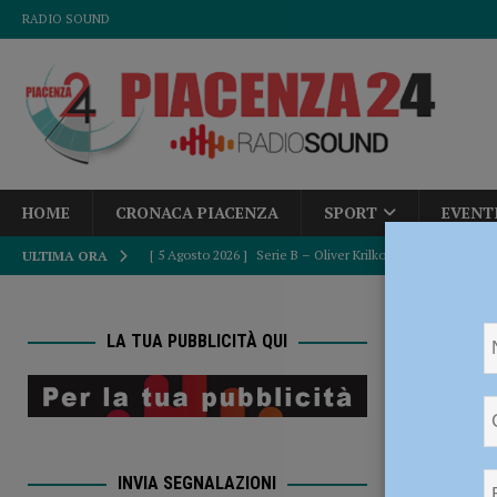
RADIO SOUND
HOME
CRONACA PIACENZA
SPORT
EVENT
[ 5 Agosto 2026 ]
Serie B – Oliver Krilkovs è un nuovo gi
ULTIMA ORA
[ 5 Agosto 2026 ]
Caldo estremo e asili nido, Tagliaferri (F
HOME
[ 5 Agosto 2026 ]
“Contro la violenza sulle donne, mai ban
LA TUA PUBBLICITÀ QUI
del Consiglio
POLITICA
Volley,
[ 5 Agosto 2026 ]
La Sagra della Pasta Frolla a Pecorara: t
l’ora d
[ 5 Agosto 2026 ]
Giuramento per 232 nuovi agenti di poliz
INVIA SEGNALAZIONI
pronti” – AUDIO e FOTO
CRONACA PIACENZA
7 Ottobre 