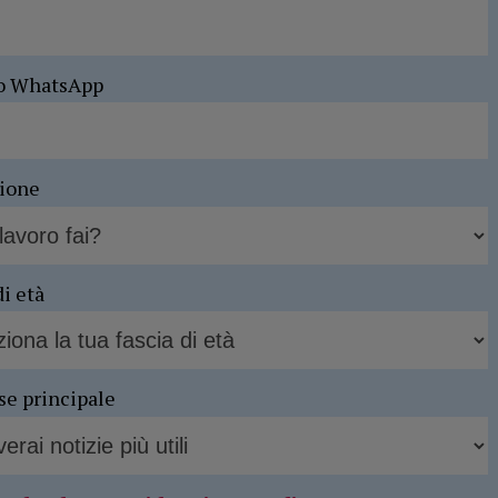
o WhatsApp
sione
di età
se principale