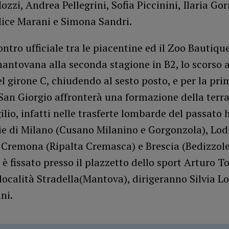
zzi, Andrea Pellegrini, Sofia Piccinini, Ilaria Gor
lice Marani e Simona Sandri.
ntro ufficiale tra le piacentine ed il Zoo Bautiqu
antovana alla seconda stagione in B2, lo scorso 
el girone C, chiudendo al sesto posto, e per la pri
San Giorgio affronterà una formazione della terra
ilio, infatti nelle trasferte lombarde del passato 
ie di Milano (Cusano Milanino e Gorgonzola), Lod
 Cremona (Ripalta Cremasca) e Brescia (Bedizzole
 è fissato presso il plazzetto dello sport Arturo T
 località Stradella(Mantova), dirigeranno Silvia L
ni.