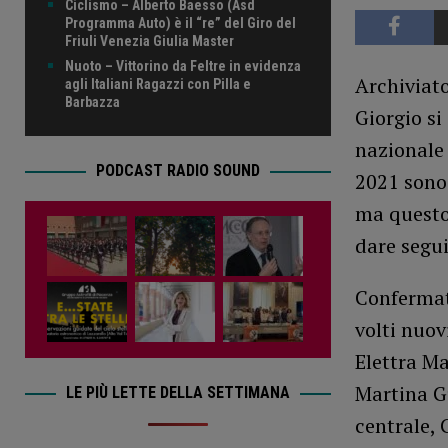
Ciclismo – Alberto Baesso (Asd
Programma Auto) è il “re” del Giro del
Friuli Venezia Giulia Master
Nuoto – Vittorino da Feltre in evidenza
Archiviato
agli Italiani Ragazzi con Pilla e
Barbazza
Giorgio si
nazionale 
PODCAST RADIO SOUND
2021 sono 
ma questo
dare segui
Confermato
volti nuov
Elettra Ma
Martina Gu
LE PIÙ LETTE DELLA SETTIMANA
centrale, 