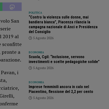
POLITICA
“Contro la violenza sulle donne, mai
avolo San
bandiera bianca”, Piacenza rilancia la
campagna nazionale di Anci e Presidenza
serie
del Consiglio
l 2019 al
5 Agosto 2026
e sconfitte
 pronte a
ECONOMIA
Scuola, Cgil: “Inclusione, servono
parazione.
investimenti e scelte pedagogiche solide”
5 Agosto 2026
 Pavan, i
sta,
ECONOMIA
Imprese femminili ancora in calo nel
ciatrice,
Piacentino, flessione del 2,2 per cento
irelli,
5 Agosto 2026
 conferme