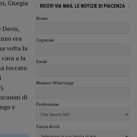
ni, Giorgia
RICEVI VIA MAIL LE NOTIZIE DI PIACENZA
Nome
e Davis,
anno era
Cognome
ma volta la
 cara a la
Email
ha toccato
i
Numero WhatsApp
).
oscanini di
Professione
ongo e
Fascia di età