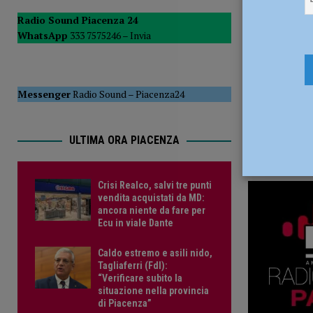
[ 5 Agosto 2026 ]
Tennistavolo – Cortemaggiore, è tutto p
Radio Sound Piacenza 24
WhatsApp
333 7575246 –
Invia
Messenger
Radio Sound
–
Piacenza24
ULTIMA ORA PIACENZA
Crisi Realco, salvi tre punti
vendita acquistati da MD:
ancora niente da fare per
Ecu in viale Dante
Caldo estremo e asili nido,
Tagliaferri (FdI):
“Verificare subito la
situazione nella provincia
di Piacenza”