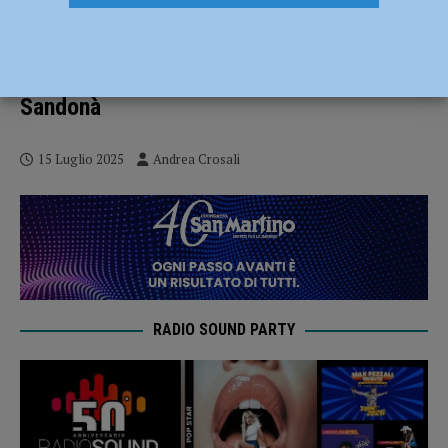
Volley, Serie B2 – Poker in posto quattro
per la VAP: Fenzio riconfermata, alla
Academy arrivano Isitor, Montanari e
Sandonà
15 Luglio 2025
Andrea Crosali
RADIO SOUND PARTY