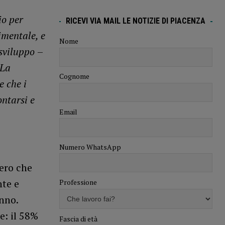
io per
RICEVI VIA MAIL LE NOTIZIE DI PIACENZA
imentale, e
Nome
 sviluppo
–
La
Cognome
e che i
ntarsi e
Email
Numero WhatsApp
ero che
nte e
Professione
nno.
e: il 58%
Fascia di età