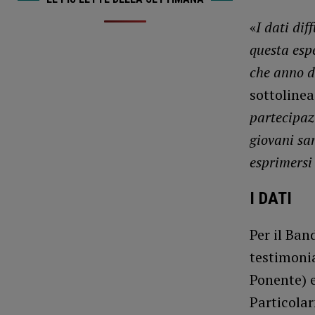
«
I dati dif
questa esp
che anno d
sottolinea
partecipaz
giovani sa
esprimersi
I DATI
Per il Ban
testimonia
Ponente) e
Particolar