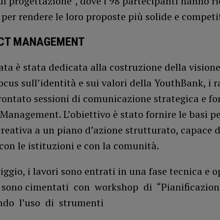
di progettazione”, dove i 98 partecipanti hanno ri
per rendere le loro proposte più solide e competit
ECT MANAGEMENT
ta è stata dedicata alla costruzione della visio
cus sull’identità e sui valori della YouthBank, i 
rontato sessioni di comunicazione strategica e f
 Management. L’obiettivo è stato fornire le basi p
creativa a un piano d’azione strutturato, capace d
con le istituzioni e con la comunità.
ggio, i lavori sono entrati in una fase tecnica e op
i sono cimentati con workshop di “Pianificazion
do l’uso di strumenti