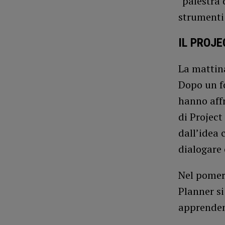
“palestra 
strumenti 
IL PROJ
La mattina
Dopo un fo
hanno aff
di Project
dall’idea 
dialogare 
Nel pomeri
Planner s
apprenden