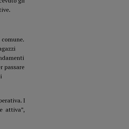
cevuto gli
ive.
ne comune.
ragazzi
ondamenti
er passare
i
erativa. I
e attiva”,