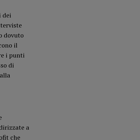
 dei
terviste
no dovuto
cono il
e i punti
sso di
alla
e
dirizzate a
fit che