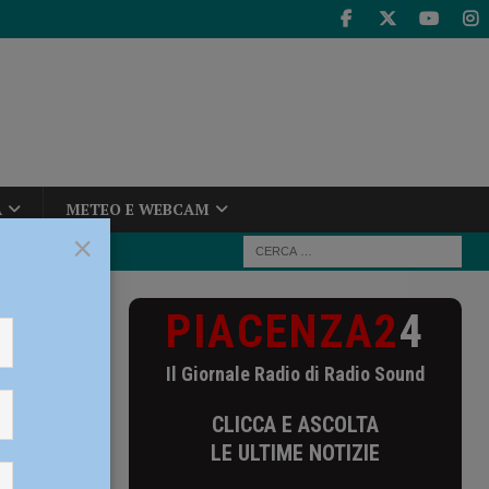
A
METEO E WEBCAM
×
PIACENZA2
4
i: la carica
Il Giornale Radio di Radio Sound
getti:
CLICCA E ASCOLTA
nanza
LE ULTIME NOTIZIE