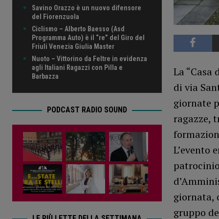
Savino Orazzo è un nuovo difensore
del Fiorenzuola
Ciclismo – Alberto Baesso (Asd
Programma Auto) è il “re” del Giro del
Friuli Venezia Giulia Master
Nuoto – Vittorino da Feltre in evidenza
agli Italiani Ragazzi con Pilla e
La “Casa 
Barbazza
di via San
giornate p
PODCAST RADIO SOUND
ragazze, t
formazione
L’evento 
patrocinio
d’Amminis
giornata, 
gruppo dei
LE PIÙ LETTE DELLA SETTIMANA