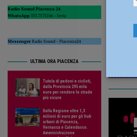
POLITICA
Radio Sound Piacenza 24
WhatsApp
333 7575246 –
Invia
[ 5 Agosto 2026 ]
Caldo estremo e asili nido, Tagliaferri (F
11 Maggio
Messenger
Radio Sound
–
Piacenza24
ULTIMA ORA PIACENZA
Tutela di pedoni e ciclisti,
dalla Provincia 295 mila
euro per rendere le strade
più sicure
Dalla Regione oltre 1,3
milioni di euro per gli hub
urbani di Piacenza,
Vernasca e Calendasco.
Amministrazione