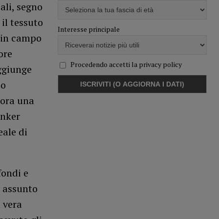
ali, segno
il tessuto
Interesse principale
e in campo
ore
Procedendo accetti la privacy policy
ggiunge
to
 ora una
anker
eale di
fondi e
a assunto
 vera