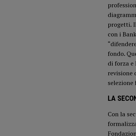
professio
diagramma 
progetti. 
con i Bank
“difendere
fondo. Que
di forza e
revisione 
selezione 
LA SECO
Con la sec
formalizza
Fondazion