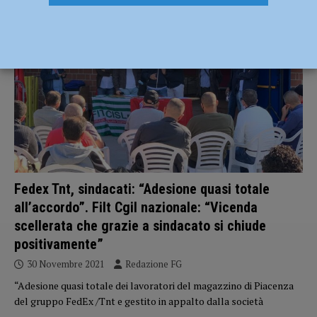
ECONOMIA
Fedex Tnt, sindacati: “Adesione quasi totale
all’accordo”. Filt Cgil nazionale: “Vicenda
scellerata che grazie a sindacato si chiude
positivamente”
30 Novembre 2021
Redazione FG
“Adesione quasi totale dei lavoratori del magazzino di Piacenza
del gruppo FedEx /Tnt e gestito in appalto dalla società