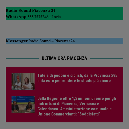
Radio Sound Piacenza 24
WhatsApp
333 7575246 –
Invia
Messenger
Radio Sound
–
Piacenza24
ULTIMA ORA PIACENZA
Tutela di pedoni e ciclisti, dalla Provincia 295
mila euro per rendere le strade più sicure
Dalla Regione oltre 1,3 milioni di euro per gli
hub urbani di Piacenza, Vernasca e
Calendasco. Amministrazione comunale e
Unione Commercianti: “Soddisfatti”