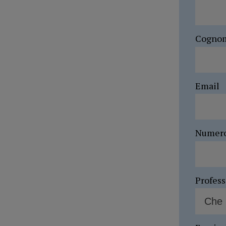
Cogno
Email
Numer
Profes