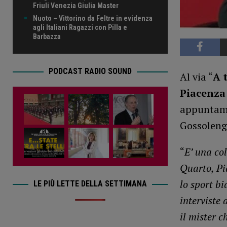
Friuli Venezia Giulia Master
Nuoto – Vittorino da Feltre in evidenza
agli Italiani Ragazzi con Pilla e
Barbazza
PODCAST RADIO SOUND
Al via “
A t
Piacenza 
appuntame
Gossolengo
“
E’ una co
Quarto, Pi
lo sport b
LE PIÙ LETTE DELLA SETTIMANA
interviste 
il mister c