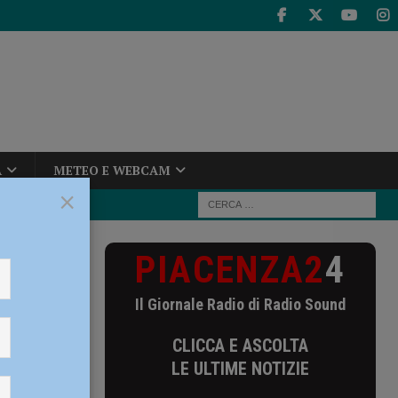
A
METEO E WEBCAM
×
PIACENZA2
4
ficativi per la
Il Giornale Radio di Radio Sound
 per la
CLICCA E ASCOLTA
Andrea
LE ULTIME NOTIZIE