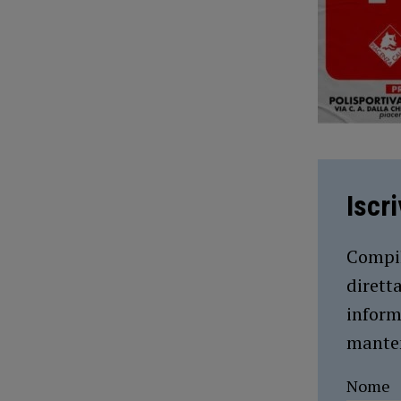
Iscr
Compil
dirett
inform
manten
Nome