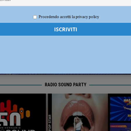
l Fiorenzuola
CALCIO
2024
Redazione MC
Calcio
,
Eventi a Piacenza
,
Sport
Procedendo accetti la privacy policy
RADIO SOUND PARTY