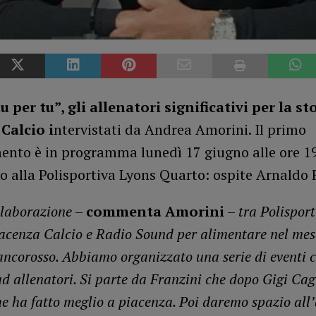
u per tu”, gli allenatori significativi per la st
Calcio i
ntervistati da Andrea Amorini. Il primo
nto è in programma lunedì 17 giugno alle ore 1
 alla Polisportiva Lyons Quarto: ospite Arnaldo 
llaborazione
–
commenta Amorini
–
tra Polispor
acenza Calcio e Radio Sound per alimentare nel mes
iancorosso. Abbiamo organizzato una serie di eventi 
ad allenatori. Si parte da Franzini che dopo Gigi Cag
he ha fatto meglio a piacenza. Poi daremo spazio all