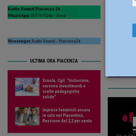
[ 5 Agosto 2026 ]
Savino Orazzo è un nuovo difensore de
Radio Sound Piacenza 24
WhatsApp
333 7575246 –
Invia
17 Giugno 
Messenger
Radio Sound
–
Piacenza24
ULTIMA ORA PIACENZA
Scuola, Cgil: “Inclusione,
servono investimenti e
scelte pedagogiche
solide”
Imprese femminili ancora
in calo nel Piacentino,
flessione del 2,2 per cento