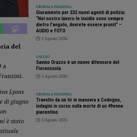
CRONACA PIACENZA
Giuramento per 232 nuovi agenti di polizia:
“Nel nostro lavoro le insidie sono sempre
dietro l’angolo, dovrete essere pronti” –
AUDIO e FOTO
5 Agosto 2026
oria del
CALCIO
Savino Orazzo è un nuovo difensore del
9 a
Fiorenzuola
Franzini.
5 Agosto 2026
tiva Lyons
CRONACA PIACENZA
Travolto da un tir in manovra a Codogno,
e di giugno
indagini in corso sulla morte di un 49enne
con
piacentino
ni è stato
5 Agosto 2026
’attuale