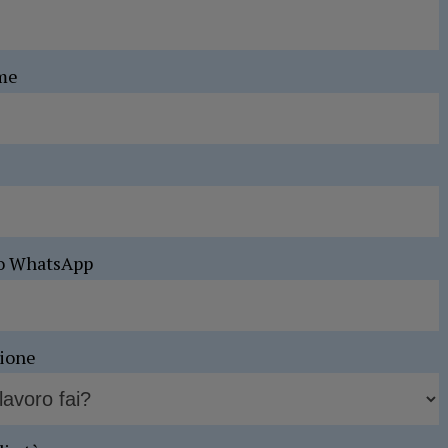
me
o WhatsApp
sione