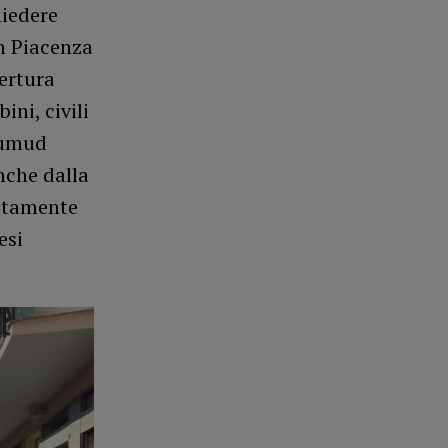
hiedere
in Piacenza
pertura
ni, civili
Sumud
anche dalla
ustamente
esi