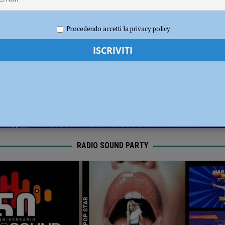
per gli hub urbani di Piacenza, Vernasca e Calendasco. Amministrazione
TICA
2025
Redazione FG
Attualità
Procedendo accetti la privacy policy
RADIO SOUND PARTY