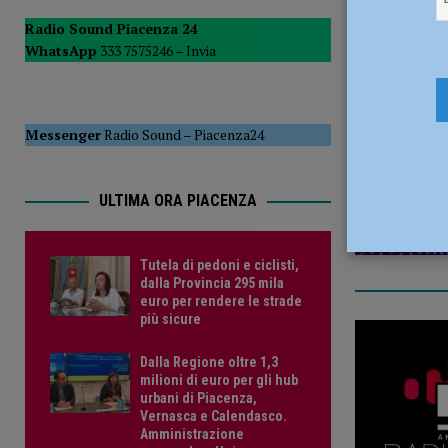
[ 5 Agosto 2026 ]
Dalla Regione oltre 1,3 milioni di euro 
Radio Sound Piacenza 24
WhatsApp
333 7575246 –
Invia
comunale e Unione Commercianti: “Soddisfatti”
POLI
3 Ottobre 
Messenger
Radio Sound
–
Piacenza24
ULTIMA ORA PIACENZA
Tutela di pedoni e ciclisti,
dalla Provincia 295 mila
euro per rendere le strade
più sicure
Dalla Regione oltre 1,3
milioni di euro per gli hub
urbani di Piacenza,
Vernasca e Calendasco.
Amministrazione