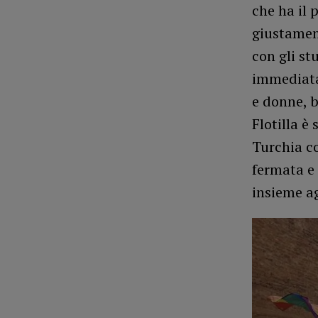
che ha il 
giustament
con gli st
immediata 
e donne, 
Flotilla è
Turchia co
fermata e 
insieme ag