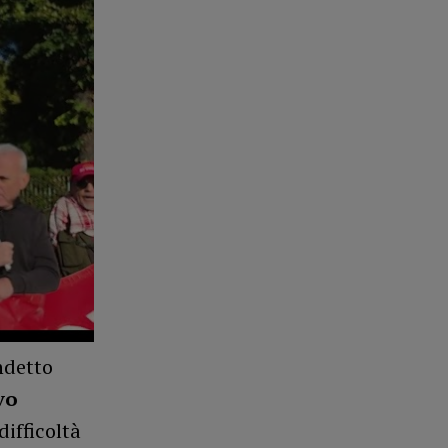
ndetto
vo
difficoltà