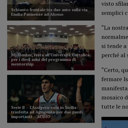
visto sfil
semplici c
“La nostra
normalmen
si tende 
perché al 
“Certo, q
fermare Is
manifesta
mosaico da
tutte le n