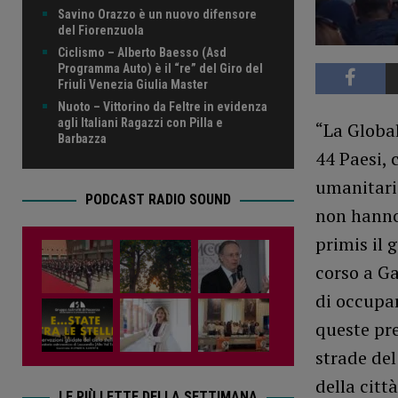
Savino Orazzo è un nuovo difensore
del Fiorenzuola
Ciclismo – Alberto Baesso (Asd
Programma Auto) è il “re” del Giro del
Friuli Venezia Giulia Master
Nuoto – Vittorino da Feltre in evidenza
agli Italiani Ragazzi con Pilla e
“La Globa
Barbazza
44 Paesi, 
umanitario
PODCAST RADIO SOUND
non hanno 
primis il 
corso a Ga
di occupar
queste pre
strade del
della città
LE PIÙ LETTE DELLA SETTIMANA