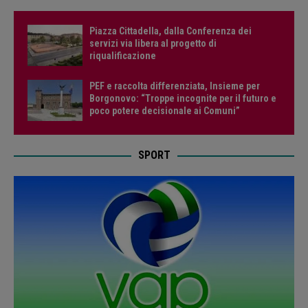
Piazza Cittadella, dalla Conferenza dei
servizi via libera al progetto di
riqualificazione
PEF e raccolta differenziata, Insieme per
Borgonovo: “Troppe incognite per il futuro e
poco potere decisionale ai Comuni”
SPORT