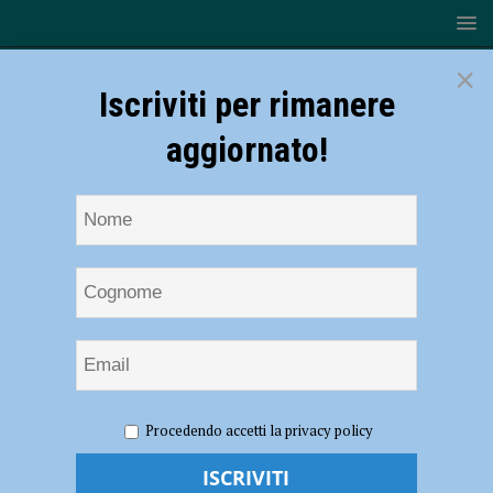
×
Iscriviti per rimanere
aggiornato!
HOME
NOTIZIE
SPORT
ATLETICA
Andrea
Procedendo accetti la privacy policy
Dallavalle, campione Italiano: “Un successo inaspettato ma bellissimo.
Sogno Tokyo” – AUDIO