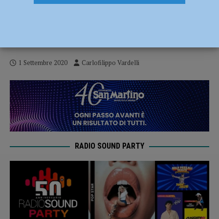
Andrea Dallavalle, campione Italiano: “Un
successo inaspettato ma bellissimo.
Sogno Tokyo” – AUDIO
1 Settembre 2020
Carlofilippo Vardelli
RADIO SOUND PARTY