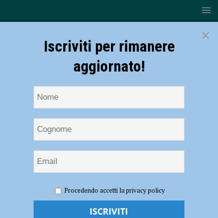
×
Iscriviti per rimanere
aggiornato!
HOME
NOTIZIE
CRONACA PIACENZA
Revocati gli
Procedendo accetti la privacy policy
arresti domiciliari, Arafat e Pallavicini tornano in libertà
Revocati gli arresti domiciliari, Arafat e