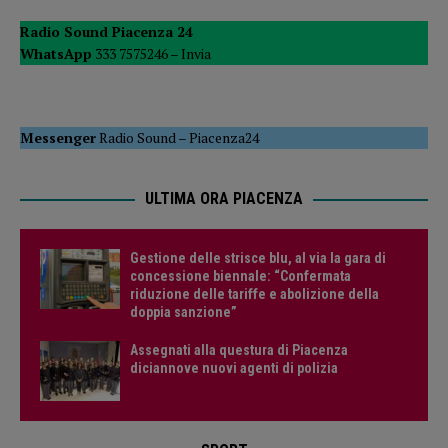
Radio Sound Piacenza 24
WhatsApp
333 7575246 –
Invia
Messenger
Radio Sound
–
Piacenza24
ULTIMA ORA PIACENZA
Gestione delle strisce blu, al via la gara di
concessione biennale: “Confermata
riduzione delle tariffe e abolizione della
doppia sanzione”
Assegnati alla questura di Piacenza
diciannove nuovi agenti di polizia