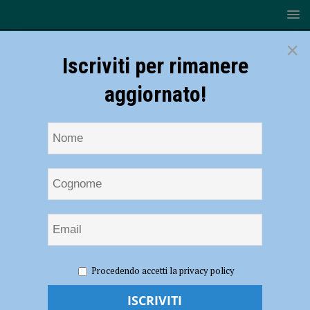
×
Iscriviti per rimanere
aggiornato!
HOME
NOTIZIE
EVENTI A PIACENZA
“Arie di
Procedendo accetti la privacy policy
Natale” al Conservatorio Nicolini, il 20 dicembre concerto lirico
“Arie di Natale” al Conservatorio Nicolini,