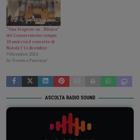
“Una Stagione su…Misura”
del Conservatorio compie
10 anni con il concerto di
Natale l’11 dicembre
9 Dicembre 2024
In "Eventi a Piacenza"
ASCOLTA RADIO SOUND