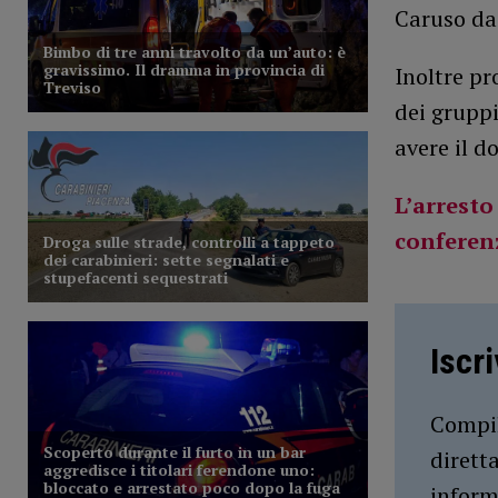
Caruso da
Inoltre p
dei grupp
avere il d
L’arresto
conferenz
Iscr
Compil
dirett
inform