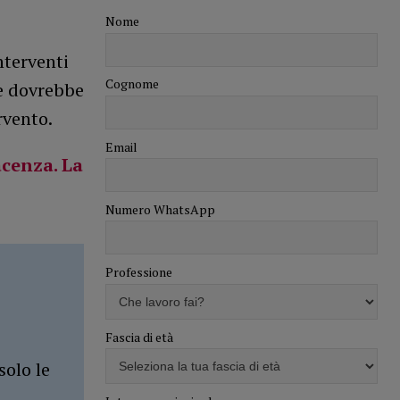
Nome
nterventi
Cognome
re dovrebbe
rvento.
Email
acenza. La
Numero WhatsApp
Professione
Fascia di età
solo le