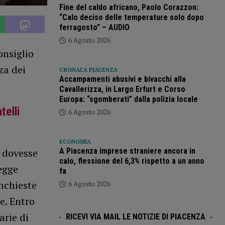
Fine del caldo africano, Paolo Corazzon:
“Calo deciso delle temperature solo dopo
ferragosto” – AUDIO
6 Agosto 2026
onsiglio
za dei
CRONACA PIACENZA
Accampamenti abusivi e bivacchi alla
Cavallerizza, in Largo Erfurt e Corso
Europa: “sgomberati” dalla polizia locale
telli
6 Agosto 2026
ECONOMIA
o dovesse
A Piacenza imprese straniere ancora in
calo, flessione del 6,3% rispetto a un anno
egge
fa
nchieste
6 Agosto 2026
e. Entro
arie di
RICEVI VIA MAIL LE NOTIZIE DI PIACENZA