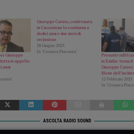
Giuseppe Caruso, confermata
in Cassazione la condanna a
dodici anni e due mesi di
reclusione
28 Giugno 2023
In "Cronaca Piacenza"
per Giuseppe
Presunte infiltra
dotta in appello
in Emilia: torna i
i anni
Giuseppe Caruso
filone dell’inchie
acenza"
12 Febbraio 2025
In "Cronaca Piac
ASCOLTA RADIO SOUND