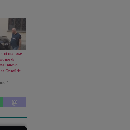
zioni mafiose
l nome di
 nel nuovo
sta Grimilde
enza"