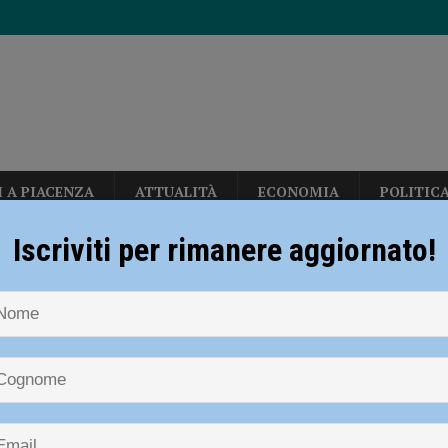
I A PIACENZA
ATTUALITÀ
ECONOMIA
POLITIC
erby con Fiorenzuola e Nibbiano
CALCIO
Iscriviti per rimanere aggiornato!
n: “Calo deciso delle temperature solo dopo ferragosto” – AUDIO
NOTIZIE
POLITICA
Arresto di Giuseppe Caruso, il 1 luglio il dibatt
munale
allerizza, in Largo Erfurt e Corso Europa: “sgomberati” dalla polizia locale
 di Giuseppe Caruso, il 1 luglio il d
siglio Comunale
sul deflusso ecologico non possono mettere in ginocchio gli agricoltori”