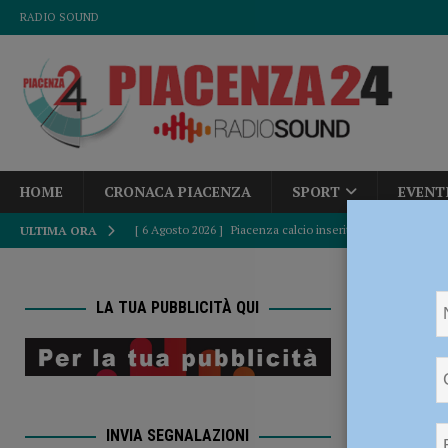
RADIO SOUND
HOME
CRONACA PIACENZA
SPORT
EVENT
[ 6 Agosto 2026 ]
Piacenza calcio inserito nel Girone B: d
ULTIMA ORA
[ 6 Agosto 2026 ]
Fine del caldo africano, Paolo Corazzo
HOME
ATTUALITÀ
LA TUA PUBBLICITÀ QUI
Consiglio Co
[ 6 Agosto 2026 ]
Accampamenti abusivi e bivacchi alla Cav
Arresto
CRONACA PIACENZA
in Con
[ 6 Agosto 2026 ]
Crisi idrica, Murelli (Lega): “Le regole 
INVIA SEGNALAZIONI
POLITICA